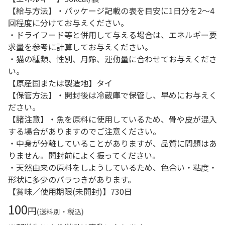
【給与方法】・パッケージ記載の表を目安に1日分を2～4
回程度に分けてお与えください。
・ドライフード等と併用して与える場合は、エネルギー要
求量を参考に計算してお与えください。
・猫の種類、性別、月齢、運動量に合わせてお与えくださ
い。
【原産国または製造地】タイ
【保管方法】・開封後は冷蔵庫で保管し、早めにお与えく
ださい。
【諸注意】・魚を原料に使用しているため、骨や皮が混入
する場合がありますのでご注意ください。
・中身が分離していることがありますが、品質に問題はあ
りません。開封前によく振ってください。
・天然由来の原料をしようしているため、色合い・粘度・
形状に多少のバラつきがあります。
【賞味／使用期限(未開封)】730日
100
円
(送料別・税込)