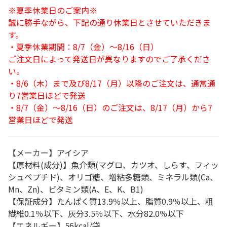
※夏季休業日のご案内※
誠に勝手ながら、下記の通り休業日とさせていただきま
す。
・夏季休業期間：8/7（金）～8/16（日）
ご注文日によって発送日が異なりますのでご了承くださ
い。
・8/6（木）まで及び8/17（月）以降のご注文は、通常通
り7営業日ほどで発送
・8/7（金）～8/16（日）のご注文は、8/17（月）から7
営業日ほどで発送
【メーカー】アイシア
【原材料(成分)】魚介類(マグロ、カツオ、しらす、フィッ
シュペプチド)、オリゴ糖、増粘多糖類、ミネラル類(Ca、
Mn、Zn)、ビタミン類(A、E、K、B1)
【保証成分】たんぱく質13.9％以上、脂質0.9％以上、粗
繊維0.1％以下、灰分3.5％以下、水分82.0％以下
【エネルギー】56kcal/袋