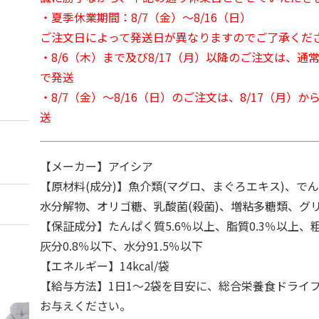
・夏季休業期間：8/7（金）～8/16（日）
ご注文日によって発送日が異なりますのでご了承くだ
・8/6（木）まで及び8/17（月）以降のご注文は、通
で発送
・8/7（金）～8/16（日）のご注文は、8/17（月）
送
【メーカー】アイシア
【原材料(成分)】魚介類(マグロ、まぐろエキス)、で
水分解物、オリゴ糖、乳酸菌(殺菌)、増粘多糖類、グ
【保証成分】たんぱく質5.6％以上、脂質0.3％以上、粗
灰分0.8％以下、水分91.5％以下
【エネルギー】14kcal/袋
【給与方法】1日1～2袋を目安に、総合栄養食ドライ
お与えください。