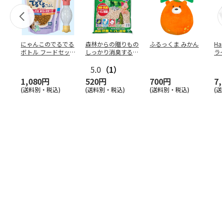
にゃんこのでるでる
森林からの贈りもの
ふるっくま みかん
Ha
ボトル フードセッ
しっかり消臭するひ
ラ
ト
のきの猫砂 7L
ー
5.0
（1）
1,080円
520円
700円
7
(送料別・税込)
(送料別・税込)
(送料別・税込)
(