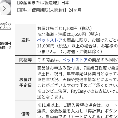
【原産国または製造地】日本
【賞味／使用期限(未開封)】24ヶ月
ppyDays 2wayド
獣医師開発 ニオイ
デオトイレ 飛び散
無添加良品 
お届け先ごと1,100円（税込）
イブベッド グレ
をとる砂専用 猫ト
らない消臭・抗菌サ
ムデンタルコ
イレ ナチュラルグ
ンド 4L
ぐるぐるボー
※北海道・沖縄は1,650円（税込）
レー
…
送料
ペットストア
の商品に限り、お届け先ごと
,890円
1,550円
1,320円
470円
11,000円（税込）以上の場合は、お客様
送料別・税込)
(送料別・税込)
(送料別・税込)
(送料別・税込
いません。（北海道・沖縄は除く）
同梱等
この商品は、
ペットストア
の商品のみ同梱
商品はお申込み受付後、7営業日程度で発
※土日、祝日、年末年始は休業日となって
お届け
※在庫状況、天候や交通事情などによって
予定日
ことがございますので予めご了承ください
※コンビニ決済、PayEasyでのお支払い
送となります。
※11点以上、ご購入希望の場合は、カート
選択、必要数量を入力し「再計算」ボタン
備考
い。当画面での「カートに入れる」ボタン