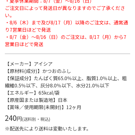
・夏季休業期間：8/7（金）～8/16（日）
ご注文日によって発送日が異なりますのでご了承くださ
い。
・8/6（木）まで及び8/17（月）以降のご注文は、通常通
り7営業日ほどで発送
・8/7（金）～8/16（日）のご注文は、8/17（月）から7
営業日ほどで発送
【メーカー】アイシア
【原材料(成分)】かつおのふし
【保証成分】たんぱく質65.0％以上、脂質1.0％以上、粗
繊維0.5％以下、灰分8.0％以下、水分21.0％以下
【エネルギー】65kcal/袋
【原産国または製造地】日本
【賞味／使用期限(未開封)】12ヶ月
240
円
(送料別・税込)
※配送先により送料は変動いたします。