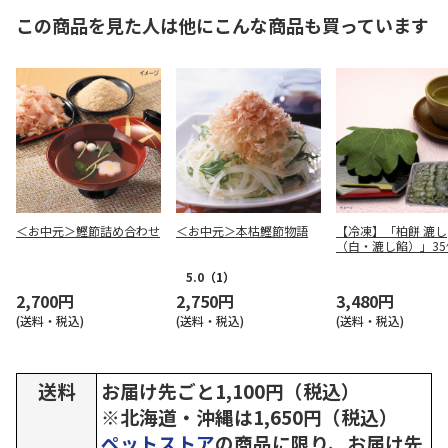
この商品を見た人は他にこんな商品も買っています
＜お中元＞鰹節詰め合わせ
＜お中元＞本枯鰹節物語
【冷凍】「柏餅 漉し
（白・漉し餡）」35
セット
5.0
（1）
2,700円
2,750円
3,480円
(送料・税込)
(送料・税込)
(送料・税込)
送料
お届け先ごと1,100円（税込）
※北海道・沖縄は1,650円（税込）
ペットストア
の商品に限り、お届け先