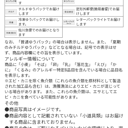
す
チルドゆうパックでお届け
定形外郵便(簡易書留)でお届
します
けします
冷凍ゆうパックでお届けし
レターパックライトでお届け
ます。
します
佐川急便でのお届けとなり
ます
なお、「普通ゆうパック」の場合は表示しません。また、「夏期
のみチルドゆうパック」などとなる場合は、記号での表示はせ
ず、商品内容欄にその旨を表示しています。
アレルギー情報について
商品に「小麦」「そば」「卵」「乳」「落花生」「えび」「か
に」「くるみ」のアレルギー特定8品目を含んでいる場合に品目名
を表示します。
※エビ・カニを除く魚介類（これらの魚介類を原材料として製造
された加工品も含む）は、漁獲漁法によりエビ・カニが混じって
いる場合があります。 また、これらの魚介類は、エサとしてエ
ビ・カニを食べている可能性があります。
その他
商品写真はイメージです。
商品内容として記載されていない「小道具類」はお届け
する商品に含まれておりません。
商品の色は、ご覧になるパソコンなどの環境により、実