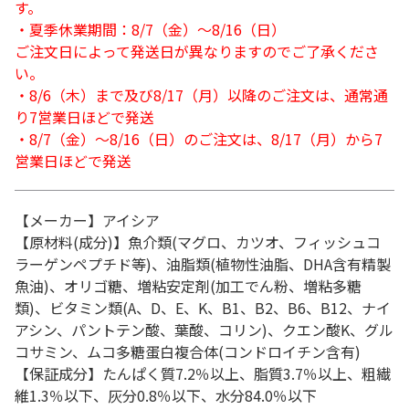
す。
・夏季休業期間：8/7（金）～8/16（日）
ご注文日によって発送日が異なりますのでご了承くださ
い。
・8/6（木）まで及び8/17（月）以降のご注文は、通常通
り7営業日ほどで発送
・8/7（金）～8/16（日）のご注文は、8/17（月）から7
営業日ほどで発送
【メーカー】アイシア
【原材料(成分)】魚介類(マグロ、カツオ、フィッシュコ
ラーゲンペプチド等)、油脂類(植物性油脂、DHA含有精製
魚油)、オリゴ糖、増粘安定剤(加工でん粉、増粘多糖
類)、ビタミン類(A、D、E、K、B1、B2、B6、B12、ナイ
アシン、パントテン酸、葉酸、コリン)、クエン酸K、グル
コサミン、ムコ多糖蛋白複合体(コンドロイチン含有)
【保証成分】たんぱく質7.2％以上、脂質3.7％以上、粗繊
維1.3％以下、灰分0.8％以下、水分84.0％以下