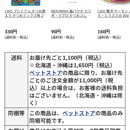
CIAO プレミアム かつお節
NEKONIWA 猫パウチ カツ
CIAO 贅沢 サーモン
入り かつおミックス味 20
オ・マグロ かつおぶし・
ろ・とりささみ 80g
0g
ささみ入り 60g
330円
90円
160円
(送料別・税込)
(送料別・税込)
(送料別・税込)
送料
お届け先ごと1,100円（税込）
※北海道・沖縄は1,650円（税込）
ペットストア
の商品に限り、お届け先
ごとのご注文金額が11,000円（税
込）以上の場合は、お客様の送料負担
はございません。（北海道・沖縄は除
く）
同梱等
この商品は、
ペットストア
の商品のみ
同梱可能です。