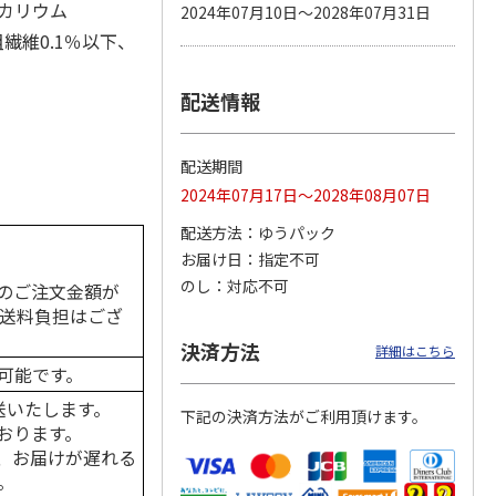
カリウム
2024年07月10日～2028年07月31日
繊維0.1％以下、
配送情報
カムカ
銀のスプーン パウ
ペット線香 虹のか
CIAO 香り立つクラ
ーン
チ 健康に育つ子ね
なた フルーティフ
ンキー ちゅ～る和
ン型 S
こ用 まぐろ・かつ
ローラルの香り
えBOX とりささ
…
おに
…
配送期間
120円
590円
380円
2024年07月17日～2028年08月07日
)
(送料別・税込)
(送料別・税込)
(送料別・税込)
配送方法
ゆうパック
お届け日
指定不可
のし
対応不可
のご注文金額が
の送料負担はござ
決済方法
詳細はこちら
可能です。
送いたします。
下記の決済方法がご利用頂けます。
おります。
、お届けが遅れる
。