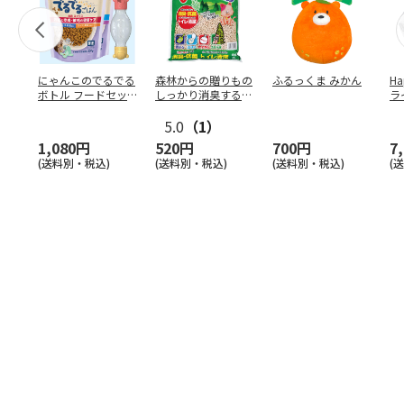
にゃんこのでるでる
森林からの贈りもの
ふるっくま みかん
Ha
ボトル フードセッ
しっかり消臭するひ
ラ
ト
のきの猫砂 7L
ー
5.0
（1）
1,080円
520円
700円
7
(送料別・税込)
(送料別・税込)
(送料別・税込)
(