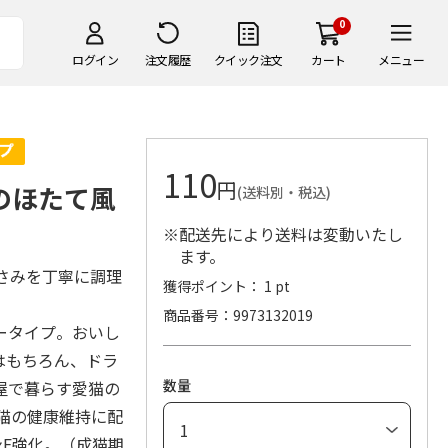
0
ログイン
注文履歴
クイック注文
カート
メニュー
110
円
らのほたて風
(送料別・税込)
※配送先により送料は変動いたし
ます。
さみを丁寧に調理
獲得ポイント： 1 pt
商品番号
9973132019
ータイプ。おいし
はもちろん、ドラ
数量
屋で暮らす愛猫の
齢猫の健康維持に配
ンE強化。（成猫期