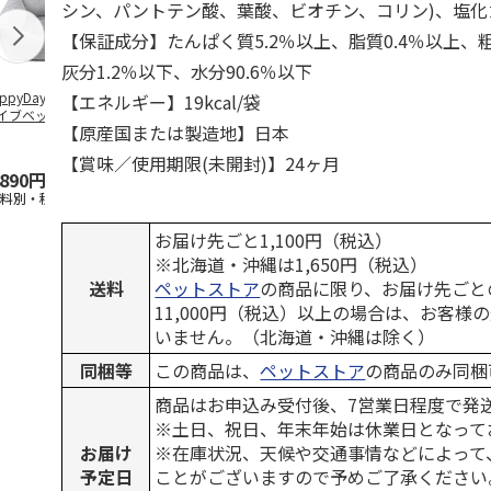
シン、パントテン酸、葉酸、ビオチン、コリン)、塩化
【保証成分】たんぱく質5.2％以上、脂質0.4％以上、粗
灰分1.2％以下、水分90.6％以下
ppyDays 2wayド
獣医師開発 ニオイ
デオトイレ 飛び散
無添加良品 
【エネルギー】19kcal/袋
イブベッド グレ
をとる砂専用 猫ト
らない消臭・抗菌サ
ムデンタルコ
【原産国または製造地】日本
イレ ナチュラルグ
ンド 4L
ぐるぐるボー
レー
…
【賞味／使用期限(未開封)】24ヶ月
,890円
1,550円
1,320円
470円
送料別・税込)
(送料別・税込)
(送料別・税込)
(送料別・税込
お届け先ごと1,100円（税込）
※北海道・沖縄は1,650円（税込）
送料
ペットストア
の商品に限り、お届け先ごと
11,000円（税込）以上の場合は、お客様
いません。（北海道・沖縄は除く）
同梱等
この商品は、
ペットストア
の商品のみ同梱
商品はお申込み受付後、7営業日程度で発
※土日、祝日、年末年始は休業日となって
お届け
※在庫状況、天候や交通事情などによって
予定日
ことがございますので予めご了承ください