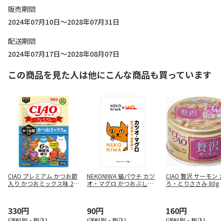
販売期間
2024年07月10日～2028年07月31日
配送期間
2024年07月17日～2028年08月07日
この商品を見た人は他にこんな商品も買っています
CIAO プレミアム かつお節
NEKONIWA 猫パウチ カツ
CIAO 贅沢 サーモン
入り かつおミックス味 20
オ・マグロ かつおぶし・
ろ・とりささみ 80g
0g
ささみ入り 60g
330円
90円
160円
(送料別・税込)
(送料別・税込)
(送料別・税込)