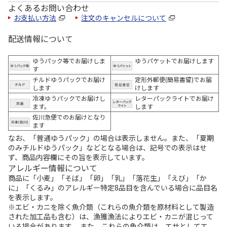
よくあるお問い合わせ
お支払い方法
注文のキャンセルについて
配送情報について
ゆうパック等でお届けしま
ゆうパケットでお届けします
す
チルドゆうパックでお届け
定形外郵便(簡易書留)でお届
します
けします
冷凍ゆうパックでお届けし
レターパックライトでお届け
ます。
します
佐川急便でのお届けとなり
ます
なお、「普通ゆうパック」の場合は表示しません。また、「夏期
のみチルドゆうパック」などとなる場合は、記号での表示はせ
ず、商品内容欄にその旨を表示しています。
アレルギー情報について
商品に「小麦」「そば」「卵」「乳」「落花生」「えび」「か
に」「くるみ」のアレルギー特定8品目を含んでいる場合に品目名
を表示します。
※エビ・カニを除く魚介類（これらの魚介類を原材料として製造
された加工品も含む）は、漁獲漁法によりエビ・カニが混じって
いる場合があります。 また、これらの魚介類は、エサとしてエ