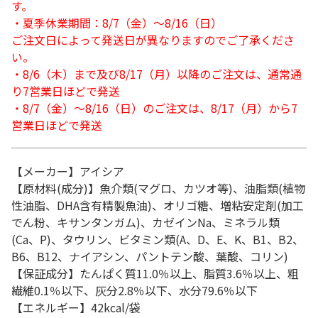
す。
・夏季休業期間：8/7（金）～8/16（日）
ご注文日によって発送日が異なりますのでご了承くださ
い。
・8/6（木）まで及び8/17（月）以降のご注文は、通常通
り7営業日ほどで発送
・8/7（金）～8/16（日）のご注文は、8/17（月）から7
営業日ほどで発送
【メーカー】アイシア
【原材料(成分)】魚介類(マグロ、カツオ等)、油脂類(植物
性油脂、DHA含有精製魚油)、オリゴ糖、増粘安定剤(加工
でん粉、キサンタンガム)、カゼインNa、ミネラル類
(Ca、P)、タウリン、ビタミン類(A、D、E、K、B1、B2、
B6、B12、ナイアシン、パントテン酸、葉酸、コリン)
【保証成分】たんぱく質11.0％以上、脂質3.6％以上、粗
繊維0.1％以下、灰分2.8％以下、水分79.6％以下
【エネルギー】42kcal/袋