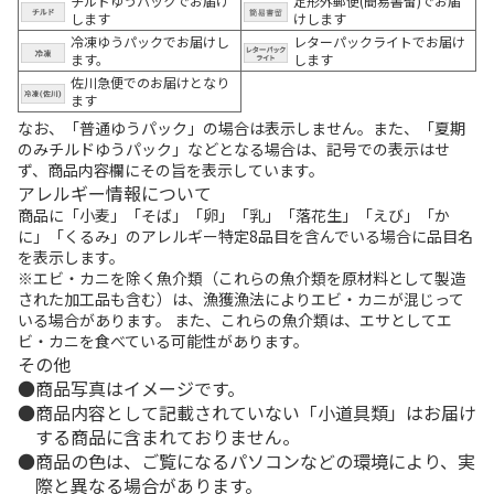
チルドゆうパックでお届け
定形外郵便(簡易書留)でお届
します
けします
冷凍ゆうパックでお届けし
レターパックライトでお届け
ます。
します
佐川急便でのお届けとなり
ます
なお、「普通ゆうパック」の場合は表示しません。また、「夏期
のみチルドゆうパック」などとなる場合は、記号での表示はせ
ず、商品内容欄にその旨を表示しています。
アレルギー情報について
商品に「小麦」「そば」「卵」「乳」「落花生」「えび」「か
に」「くるみ」のアレルギー特定8品目を含んでいる場合に品目名
を表示します。
※エビ・カニを除く魚介類（これらの魚介類を原材料として製造
された加工品も含む）は、漁獲漁法によりエビ・カニが混じって
いる場合があります。 また、これらの魚介類は、エサとしてエ
ビ・カニを食べている可能性があります。
その他
商品写真はイメージです。
商品内容として記載されていない「小道具類」はお届け
する商品に含まれておりません。
商品の色は、ご覧になるパソコンなどの環境により、実
際と異なる場合があります。