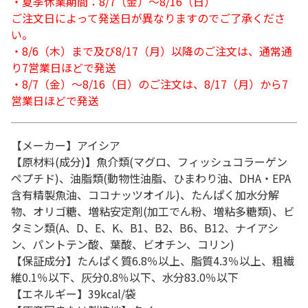
・夏季休業期間：8/7（金）～8/16（日）
ご注文日によって発送日が異なりますのでご了承くださ
い。
・8/6（木）まで及び8/17（月）以降のご注文は、通常通
り7営業日ほどで発送
・8/7（金）～8/16（日）のご注文は、8/17（月）から7
営業日ほどで発送
【メーカー】アイシア
【原材料(成分)】魚介類(マグロ、フィッシュコラーゲン
ペプチド)、油脂類(動物性油脂、ひまわり油、DHA・EPA
含有精製魚油、ココナッツオイル)、たんぱく加水分解
物、オリゴ糖、増粘安定剤(加工でん粉、増粘多糖類)、ビ
タミン類(A、D、E、K、B1、B2、B6、B12、ナイアシ
ン、パントテン酸、葉酸、ビオチン、コリン)
【保証成分】たんぱく質6.8％以上、脂質4.3％以上、粗繊
維0.1％以下、灰分0.8％以下、水分83.0％以下
【エネルギー】39kcal/袋