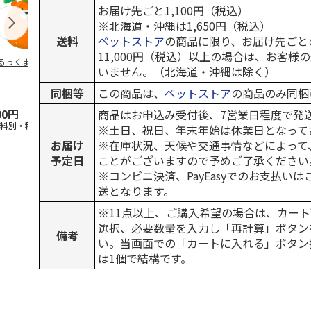
お届け先ごと1,100円（税込）
※北海道・沖縄は1,650円（税込）
送料
ペットストア
の商品に限り、お届け先ごと
11,000円（税込）以上の場合は、お客様
るっくま みかん
デオトイレ 飛び散
獣医師開発 ニオイ
無添加良品 
いません。（北海道・沖縄は除く）
らない消臭・抗菌サ
をとる砂専用 猫ト
ムデンタルコ
ンド 4L
イレ ナチュラルグ
ぐるぐるボー
同梱等
この商品は、
ペットストア
の商品のみ同梱
レー
…
00円
1,320円
1,550円
470円
商品はお申込み受付後、7営業日程度で発
送料別・税込)
(送料別・税込)
(送料別・税込)
(送料別・税込
※土日、祝日、年末年始は休業日となって
お届け
※在庫状況、天候や交通事情などによって
予定日
ことがございますので予めご了承ください
※コンビニ決済、PayEasyでのお支払い
送となります。
※11点以上、ご購入希望の場合は、カート
選択、必要数量を入力し「再計算」ボタン
備考
い。当画面での「カートに入れる」ボタン
は1個で結構です。