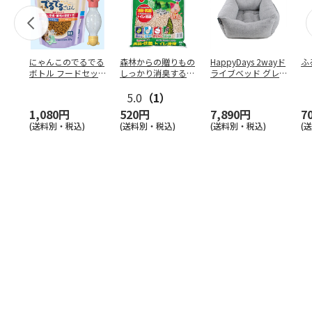
にゃんこのでるでる
森林からの贈りもの
HappyDays 2wayド
ふ
ボトル フードセッ
しっかり消臭するひ
ライブベッド グレ
ト
のきの猫砂 7L
ー
5.0
（1）
1,080円
520円
7,890円
7
(送料別・税込)
(送料別・税込)
(送料別・税込)
(