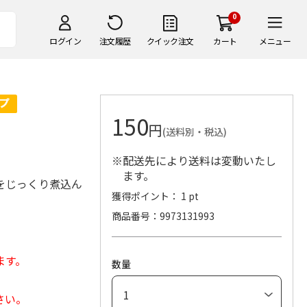
0
ログイン
注文履歴
クイック注文
カート
メニュー
150
円
(送料別・税込)
※配送先により送料は変動いたし
ます。
をじっくり煮込ん
獲得ポイント： 1 pt
商品番号
9973131993
ます。
数量
さい。