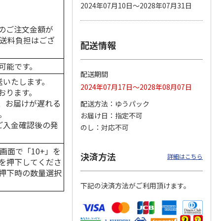
2024年07月10日～2028年07月31日
のご注文金額が
の送料負担はござ
配送情報
カムカ
銀のスプーン パウ
ペット線香 虹のか
CIAO 香り立つクラ
ーン
チ 健康に育つ子ね
なた フルーティフ
ンキー ちゅ～る和
ン型 S
こ用 まぐろ・かつ
ローラルの香り
えBOX とりささ
…
可能です。
おに
…
配送期間
120円
590円
380円
送いたします。
2024年07月17日～2028年08月07日
)
(送料別・税込)
(送料別・税込)
(送料別・税込)
おります。
、お届けが遅れる
配送方法
ゆうパック
。
お届け日
指定不可
はご入金確認後の発
のし
対応不可
画面で「10+」を
決済方法
詳細はこちら
を押下してくださ
押下時の数量選択
下記の決済方法がご利用頂けます。