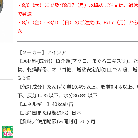
・8/6（木）まで及び8/17（月）以降のご注文は、通
で発送
・8/7（金）～8/16（日）のご注文は、8/17（月）
送
【メーカー】アイシア
【原材料(成分)】魚介類(マグロ、まぐろエキス等)、
物、乾燥酵母、オリゴ糖、増粘安定剤(加工でん粉、増
ミンE
【保証成分】たんぱく質10.4％以上、脂質0.4％以上、
下、灰分1.5％以下、水分86.8％以下
【エネルギー】40kcal/缶
【原産国または製造地】日本
【賞味／使用期限(未開封)】36ヶ月