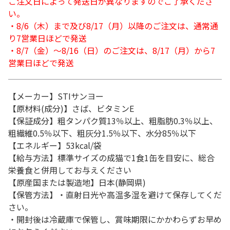
ご注文日によって発送日が異なりますのでご了承くださ
い。
・8/6（木）まで及び8/17（月）以降のご注文は、通常通
り7営業日ほどで発送
・8/7（金）～8/16（日）のご注文は、8/17（月）から7
営業日ほどで発送
【メーカー】STIサンヨー
【原材料(成分)】さば、ビタミンE
【保証成分】粗タンパク質13％以上、粗脂肪0.3％以上、
粗繊維0.5％以下、粗灰分1.5％以下、水分85％以下
【エネルギー】53kcal/袋
【給与方法】標準サイズの成猫で1食1缶を目安に、総合
栄養食と併用してお与えください
【原産国または製造地】日本(静岡県)
【保管方法】・直射日光や高温多湿を避けて保存してくだ
さい。
・開封後は冷蔵庫で保管し、賞味期限にかかわらずお早め