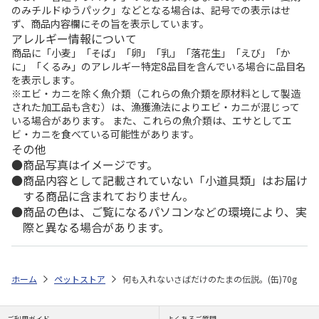
のみチルドゆうパック」などとなる場合は、記号での表示はせ
ず、商品内容欄にその旨を表示しています。
アレルギー情報について
商品に「小麦」「そば」「卵」「乳」「落花生」「えび」「か
に」「くるみ」のアレルギー特定8品目を含んでいる場合に品目名
を表示します。
※エビ・カニを除く魚介類（これらの魚介類を原材料として製造
された加工品も含む）は、漁獲漁法によりエビ・カニが混じって
いる場合があります。 また、これらの魚介類は、エサとしてエ
ビ・カニを食べている可能性があります。
その他
商品写真はイメージです。
商品内容として記載されていない「小道具類」はお届け
する商品に含まれておりません。
商品の色は、ご覧になるパソコンなどの環境により、実
際と異なる場合があります。
ホーム
ペットストア
何も入れないさばだけのたまの伝説。(缶)70g
ご利用ガイド
よくあるご質問