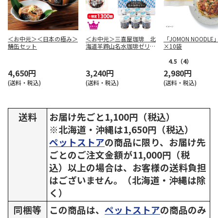
＜お中元＞＜日本の極み＞
＜お中元＞三喜屋珈琲 北
「JOMON NOODLE」
鯖缶セット
海道羊蹄山名水珈琲ゼリー
×10袋
詰合せ（東日本版）
4.5
（4）
4,650円
3,240円
2,980円
(送料・税込)
(送料・税込)
(送料・税込)
送料
お届け先ごと1,100円（税込）
※北海道・沖縄は1,650円（税込）
ペットストア
の商品に限り、お届け先
ごとのご注文金額が11,000円（税
込）以上の場合は、お客様の送料負担
はございません。（北海道・沖縄は除
く）
同梱等
この商品は、
ペットストア
の商品のみ