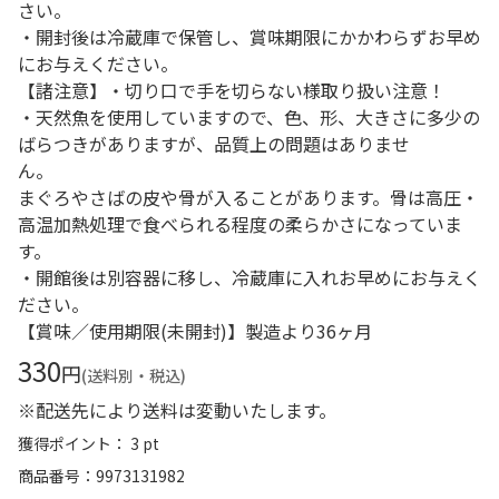
さい。
・開封後は冷蔵庫で保管し、賞味期限にかかわらずお早め
にお与えください。
【諸注意】・切り口で手を切らない様取り扱い注意！
・天然魚を使用していますので、色、形、大きさに多少の
ばらつきがありますが、品質上の問題はありませ
ん
まぐろやさばの皮や骨が入ることがあります。骨は高圧・
高温加熱処理で食べられる程度の柔らかさになっていま
す。
・開館後は別容器に移し、冷蔵庫に入れお早めにお与えく
ださい。
【賞味／使用期限(未開封)】製造より36ヶ月
330
円
(送料別・税込)
※配送先により送料は変動いたします。
獲得ポイント： 3 pt
商品番号
9973131982