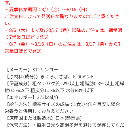
す。
・夏季休業期間：8/7（金）～8/16（日）
ご注文日によって発送日が異なりますのでご了承くださ
い。
・8/6（木）まで及び8/17（月）以降のご注文は、通常通
り7営業日ほどで発送
・8/7（金）～8/16（日）のご注文は、8/17（月）から7
営業日ほどで発送
【メーカー】STIサンヨー
【原材料(成分)】まぐろ、さば、ビタミンE
【保証成分】粗タンパク質12％以上 粗脂肪0.3％以上 粗繊
維0.5％以下 粗灰分1.5％以下 水分88％以下
【エネルギー】272kcal/缶
【給与方法】標準サイズの成猫で1食1/4缶を目安に総合
栄養食と併用してお与えください
【原産国または製造地】日本(静岡県)
【保管方法】・直射日光や高温多湿を避けて保存してくだ