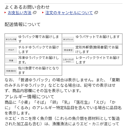
よくあるお問い合わせ
お支払い方法
注文のキャンセルについて
配送情報について
ゆうパック等でお届けしま
ゆうパケットでお届けします
す
チルドゆうパックでお届け
定形外郵便(簡易書留)でお届
します
けします
冷凍ゆうパックでお届けし
レターパックライトでお届け
ます。
します
佐川急便でのお届けとなり
ます
なお、「普通ゆうパック」の場合は表示しません。また、「夏期
のみチルドゆうパック」などとなる場合は、記号での表示はせ
ず、商品内容欄にその旨を表示しています。
アレルギー情報について
商品に「小麦」「そば」「卵」「乳」「落花生」「えび」「か
に」「くるみ」のアレルギー特定8品目を含んでいる場合に品目名
を表示します。
※エビ・カニを除く魚介類（これらの魚介類を原材料として製造
された加工品も含む）は、漁獲漁法によりエビ・カニが混じって