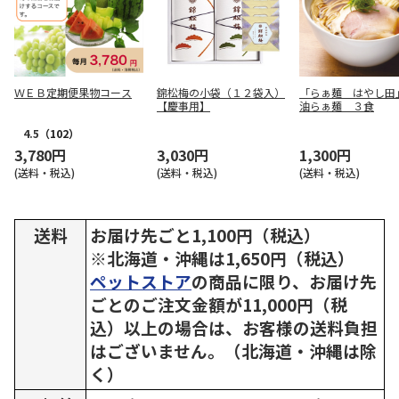
ＷＥＢ定期便果物コース
錦松梅の小袋（１２袋入）
「らぁ麺 はやし田
【慶事用】
油らぁ麺 ３食
4.5
（102）
3,780円
3,030円
1,300円
(送料・税込)
(送料・税込)
(送料・税込)
送料
お届け先ごと1,100円（税込）
※北海道・沖縄は1,650円（税込）
ペットストア
の商品に限り、お届け先
ごとのご注文金額が11,000円（税
込）以上の場合は、お客様の送料負担
はございません。（北海道・沖縄は除
く）