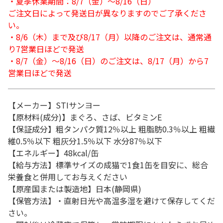
・夏季休業期間：8/7（金）～8/16（日）
ご注文日によって発送日が異なりますのでご了承くださ
い。
・8/6（木）まで及び8/17（月）以降のご注文は、通常通
り7営業日ほどで発送
・8/7（金）～8/16（日）のご注文は、8/17（月）から7
営業日ほどで発送
【メーカー】STIサンヨー
【原材料(成分)】まぐろ、さば、ビタミンE
【保証成分】粗タンパク質12％以上 粗脂肪0.3％以上 粗繊
維0.5％以下 粗灰分1.5％以下 水分87％以下
【エネルギー】48kcal/缶
【給与方法】標準サイズの成猫で1食1缶を目安に、総合
栄養食と併用してお与えください
【原産国または製造地】日本(静岡県)
【保管方法】・直射日光や高温多湿を避けて保存してくだ
さい。