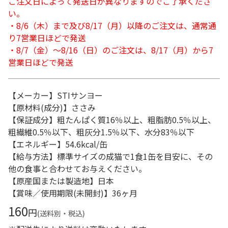
ご注文日によって発送日が異なりますのでご了承くださ
い。
・8/6（木）まで及び8/17（月）以降のご注文は、通常通
り7営業日ほどで発送
・8/7（金）～8/16（日）のご注文は、8/17（月）から7
営業日ほどで発送
【メーカー】STIサンヨー
【原材料(成分)】ささみ
【保証成分】粗たんぱく質16％以上、粗脂肪0.5％以上、
粗繊維0.5％以下、粗灰分1.5％以下、水分83％以下
【エネルギー】54.6kcal/缶
【給与方法】標準サイズの成猫で1食1缶を目安に、その
他の食事と合わせてお与えください。
【原産国または製造地】日本
【賞味／使用期限(未開封)】36ヶ月
160
円
(送料別・税込)