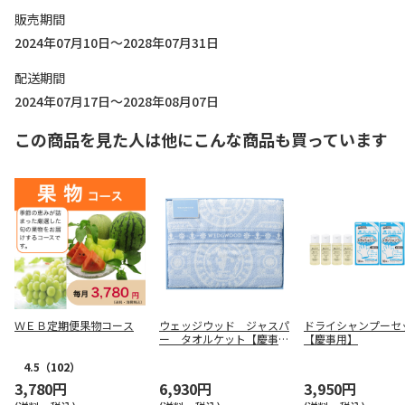
販売期間
2024年07月10日～2028年07月31日
配送期間
2024年07月17日～2028年08月07日
この商品を見た人は他にこんな商品も買っています
ＷＥＢ定期便果物コース
ウェッジウッド ジャスパ
ドライシャンプーセ
ー タオルケット【慶事
【慶事用】
用】
4.5
（102）
3,780円
6,930円
3,950円