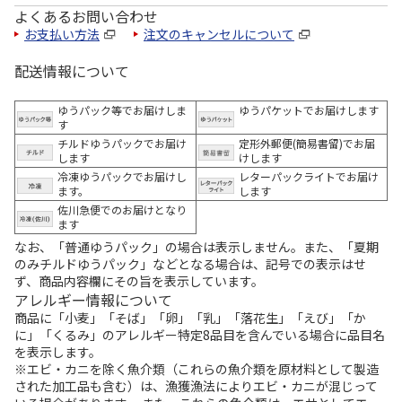
よくあるお問い合わせ
お支払い方法
注文のキャンセルについて
配送情報について
ゆうパック等でお届けしま
ゆうパケットでお届けします
す
チルドゆうパックでお届け
定形外郵便(簡易書留)でお届
します
けします
冷凍ゆうパックでお届けし
レターパックライトでお届け
ます。
します
佐川急便でのお届けとなり
ます
なお、「普通ゆうパック」の場合は表示しません。また、「夏期
のみチルドゆうパック」などとなる場合は、記号での表示はせ
ず、商品内容欄にその旨を表示しています。
アレルギー情報について
商品に「小麦」「そば」「卵」「乳」「落花生」「えび」「か
に」「くるみ」のアレルギー特定8品目を含んでいる場合に品目名
を表示します。
※エビ・カニを除く魚介類（これらの魚介類を原材料として製造
された加工品も含む）は、漁獲漁法によりエビ・カニが混じって