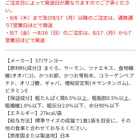
ご注文日によって発送日が異なりますのでご了承くださ
い。
・8/6（木）まで及び8/17（月）以降のご注文は、通常通
り7営業日ほどで発送
・8/7（金）～8/16（日）のご注文は、8/17（月）から7
営業日ほどで発送
【メーカー】STIサンヨー
【原材料(成分)】まぐろ、サーモン、ツナエキス、食物繊
維(オオバコ)、かつお節、かつお骨粉末、コラーゲンペプ
チド、オリゴ糖、ギャバ、増粘安定剤(キサンタンガム)、
ビタミンE
【保証成分】粗たんぱく質6.5％以上、粗脂肪0.5％以上、
粗繊維1.0％以下、粗灰分2.0％以下、水分90％以下
【エネルギー】27kcal/袋
【給与方法】標準サイズの成猫で1食1袋を目安に、その
他の食事と合わせてお与えください。
【原産国または製造地】日本