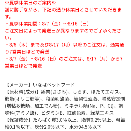
※夏季休業日のご案内※
誠に勝手ながら、下記の通り休業日とさせていただきま
す。
・夏季休業期間：8/7（金）～8/16（日）
ご注文日によって発送日が異なりますのでご了承くださ
い。
・8/6（木）まで及び8/17（月）以降のご注文は、通常通
り7営業日ほどで発送
・8/7（金）～8/16（日）のご注文は、8/17（月）から7
営業日ほどで発送
【メーカー】いなばペットフード
【原材料(成分)】鶏肉(ささみ)、しらす、ほたてエキス、
糖類(オリゴ糖等)、殺菌乳酸菌、植物性油脂、増粘安定剤
(増粘多糖類、加工でん粉)、ミネラル類(Na、P、Cl)、調
味料(アミノ酸)、ビタミンE、紅麹色素、緑茶エキス
【保証成分】たんぱく質3.0％以上、脂質0.2％以上、粗繊
維0.1％以下、灰分2.0％以下、水分94.5％以下