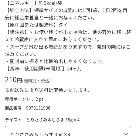
【エネルギー】約9kcal/袋
【給与方法】標準サイズの成猫には1回1袋、1日2回を目
安に総合栄養食と一緒にお与えください。
【原産国または製造地】タイ
【諸注意】・お使い残りが出た場合は、他の容器に移し替
えて冷蔵庫に入れて早めにお与えください。
・スープが飛び出る場合がありますので、開封の際にはご
注意ください。
・開封前に振ると比較的出しやすくなります。
【賞味／使用期限(未開封)】24ヶ月
210
円
(送料別・税込)
※配送先により送料は変動いたします。
獲得ポイント： 2 pt
商品番号
9973131936
テイスト：とりささみ＆しらす 35g×4