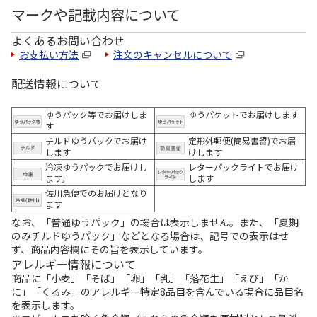
マークや記載内容について
よくあるお問い合わせ
お支払い方法
注文のキャンセルについて
配送情報について
ゆうパック等でお届けしま
ゆうパケットでお届けします
す
チルドゆうパックでお届け
定形外郵便(簡易書留)でお届
します
けします
冷凍ゆうパックでお届けし
レターパックライトでお届け
ます。
します
佐川急便でのお届けとなり
ます
なお、「普通ゆうパック」の場合は表示しません。また、「夏期
のみチルドゆうパック」などとなる場合は、記号での表示はせ
ず、商品内容欄にその旨を表示しています。
アレルギー情報について
商品に「小麦」「そば」「卵」「乳」「落花生」「えび」「か
に」「くるみ」のアレルギー特定8品目を含んでいる場合に品目名
を表示します。