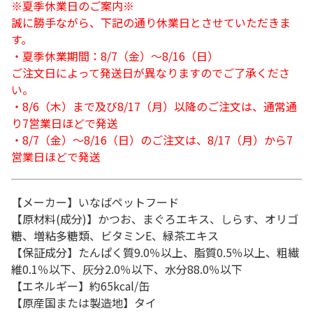
※夏季休業日のご案内※
誠に勝手ながら、下記の通り休業日とさせていただきま
す。
・夏季休業期間：8/7（金）～8/16（日）
ご注文日によって発送日が異なりますのでご了承くださ
い。
・8/6（木）まで及び8/17（月）以降のご注文は、通常通
り7営業日ほどで発送
・8/7（金）～8/16（日）のご注文は、8/17（月）から7
営業日ほどで発送
【メーカー】いなばペットフード
【原材料(成分)】かつお、まぐろエキス、しらす、オリゴ
糖、増粘多糖類、ビタミンE、緑茶エキス
【保証成分】たんぱく質9.0％以上、脂質0.5％以上、粗繊
維0.1％以下、灰分2.0％以下、水分88.0％以下
【エネルギー】約65kcal/缶
【原産国または製造地】タイ