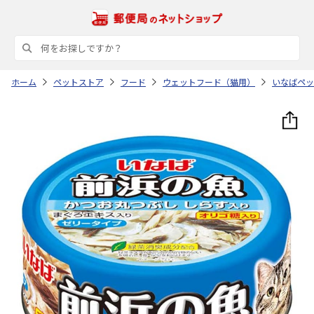
ホーム
ペットストア
フード
ウェットフード（猫用）
いなばペッ