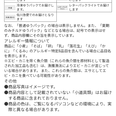
冷凍ゆうパックでお届けし
レターパックライトでお届け
ます。
します
佐川急便でのお届けとなり
ます
なお、「普通ゆうパック」の場合は表示しません。また、「夏期
のみチルドゆうパック」などとなる場合は、記号での表示はせ
ず、商品内容欄にその旨を表示しています。
アレルギー情報について
商品に「小麦」「そば」「卵」「乳」「落花生」「えび」「か
に」「くるみ」のアレルギー特定8品目を含んでいる場合に品目名
を表示します。
※エビ・カニを除く魚介類（これらの魚介類を原材料として製造
された加工品も含む）は、漁獲漁法によりエビ・カニが混じって
いる場合があります。 また、これらの魚介類は、エサとしてエ
ビ・カニを食べている可能性があります。
その他
商品写真はイメージです。
商品内容として記載されていない「小道具類」はお届け
する商品に含まれておりません。
商品の色は、ご覧になるパソコンなどの環境により、実
際と異なる場合があります。