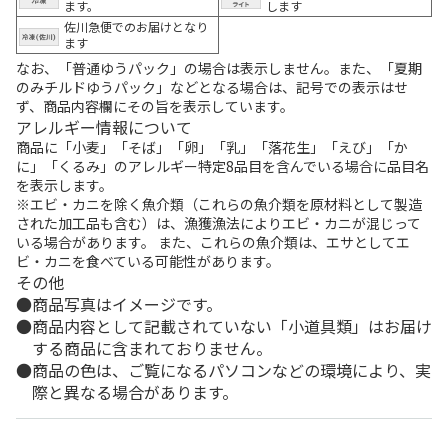
ます。
します
佐川急便でのお届けとなり
ます
なお、「普通ゆうパック」の場合は表示しません。また、「夏期
のみチルドゆうパック」などとなる場合は、記号での表示はせ
ず、商品内容欄にその旨を表示しています。
アレルギー情報について
商品に「小麦」「そば」「卵」「乳」「落花生」「えび」「か
に」「くるみ」のアレルギー特定8品目を含んでいる場合に品目名
を表示します。
※エビ・カニを除く魚介類（これらの魚介類を原材料として製造
された加工品も含む）は、漁獲漁法によりエビ・カニが混じって
いる場合があります。 また、これらの魚介類は、エサとしてエ
ビ・カニを食べている可能性があります。
その他
商品写真はイメージです。
商品内容として記載されていない「小道具類」はお届け
する商品に含まれておりません。
商品の色は、ご覧になるパソコンなどの環境により、実
際と異なる場合があります。