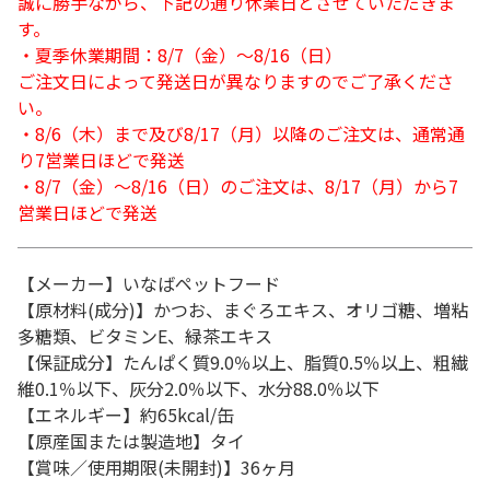
誠に勝手ながら、下記の通り休業日とさせていただきま
す。
・夏季休業期間：8/7（金）～8/16（日）
ご注文日によって発送日が異なりますのでご了承くださ
い。
・8/6（木）まで及び8/17（月）以降のご注文は、通常通
り7営業日ほどで発送
・8/7（金）～8/16（日）のご注文は、8/17（月）から7
営業日ほどで発送
【メーカー】いなばペットフード
【原材料(成分)】かつお、まぐろエキス、オリゴ糖、増粘
多糖類、ビタミンE、緑茶エキス
【保証成分】たんぱく質9.0％以上、脂質0.5％以上、粗繊
維0.1％以下、灰分2.0％以下、水分88.0％以下
【エネルギー】約65kcal/缶
【原産国または製造地】タイ
【賞味／使用期限(未開封)】36ヶ月