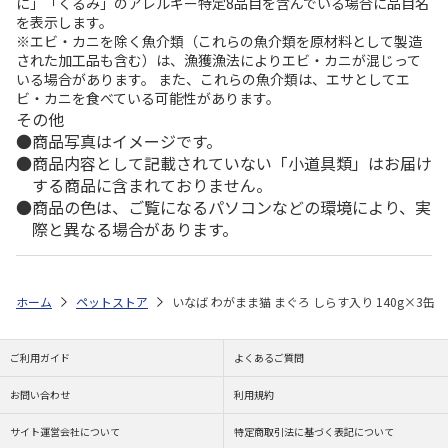
に」「くるみ」のアレルギー特定8品目を含んでいる場合に品目名
を表示します。
※エビ・カニを除く魚介類（これらの魚介類を原材料として製造
された加工品も含む）は、漁獲漁法によりエビ・カニが混じって
いる場合があります。 また、これらの魚介類は、エサとしてエ
ビ・カニを食べている可能性があります。
その他
商品写真はイメージです。
商品内容として記載されていない「小道具類」はお届け
する商品に含まれておりません。
商品の色は、ご覧になるパソコンなどの環境により、実
際と異なる場合があります。
ホーム
ペットストア
いなば わがまま猫 まぐろ しらす入り 140g×3缶
ご利用ガイド
よくあるご質問
お問い合わせ
利用規約
サイト運営会社について
特定商取引法に基づく表記について