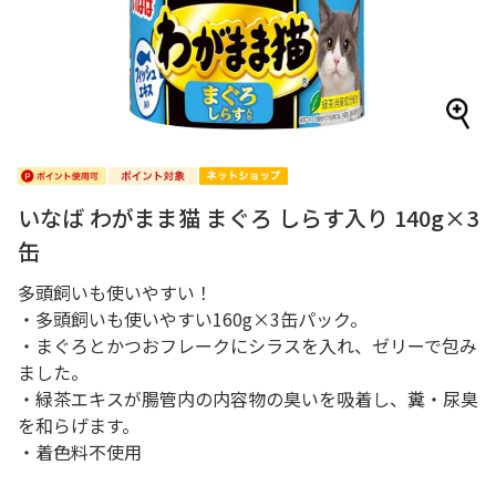
いなば わがまま猫 まぐろ しらす入り 140g×3
缶
多頭飼いも使いやすい！
・多頭飼いも使いやすい160g×3缶パック。
・まぐろとかつおフレークにシラスを入れ、ゼリーで包み
ました。
・緑茶エキスが腸管内の内容物の臭いを吸着し、糞・尿臭
を和らげます。
・着色料不使用