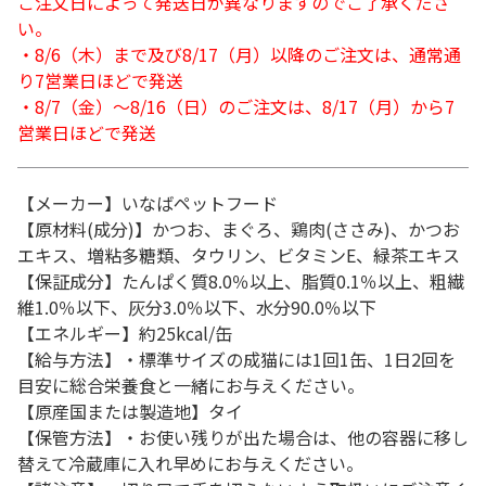
ご注文日によって発送日が異なりますのでご了承くださ
い。
・8/6（木）まで及び8/17（月）以降のご注文は、通常通
り7営業日ほどで発送
・8/7（金）～8/16（日）のご注文は、8/17（月）から7
営業日ほどで発送
【メーカー】いなばペットフード
【原材料(成分)】かつお、まぐろ、鶏肉(ささみ)、かつお
エキス、増粘多糖類、タウリン、ビタミンE、緑茶エキス
【保証成分】たんぱく質8.0％以上、脂質0.1％以上、粗繊
維1.0％以下、灰分3.0％以下、水分90.0％以下
【エネルギー】約25kcal/缶
【給与方法】・標準サイズの成猫には1回1缶、1日2回を
目安に総合栄養食と一緒にお与えください。
【原産国または製造地】タイ
【保管方法】・お使い残りが出た場合は、他の容器に移し
替えて冷蔵庫に入れ早めにお与えください。