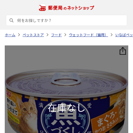
ホーム
ペットストア
フード
ウェットフード（猫用）
いなばペッ