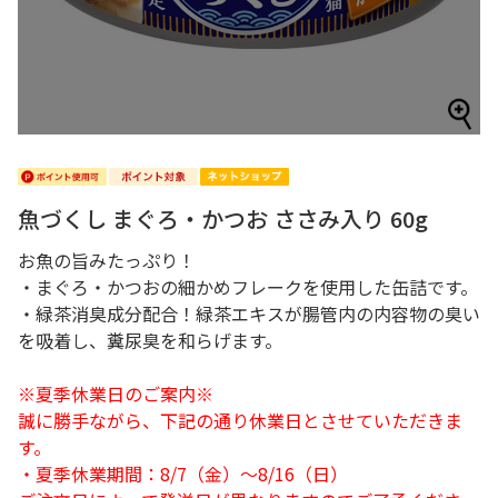
魚づくし まぐろ・かつお ささみ入り 60g
お魚の旨みたっぷり！
・まぐろ・かつおの細かめフレークを使用した缶詰です。
・緑茶消臭成分配合！緑茶エキスが腸管内の内容物の臭い
を吸着し、糞尿臭を和らげます。
※夏季休業日のご案内※
誠に勝手ながら、下記の通り休業日とさせていただきま
す。
・夏季休業期間：8/7（金）～8/16（日）