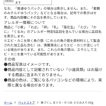
ます
なお、「普通ゆうパック」の場合は表示しません。また、「夏期
のみチルドゆうパック」などとなる場合は、記号での表示はせ
ず、商品内容欄にその旨を表示しています。
アレルギー情報について
商品に「小麦」「そば」「卵」「乳」「落花生」「えび」「か
に」「くるみ」のアレルギー特定8品目を含んでいる場合に品目名
を表示します。
※エビ・カニを除く魚介類（これらの魚介類を原材料として製造
された加工品も含む）は、漁獲漁法によりエビ・カニが混じって
いる場合があります。 また、これらの魚介類は、エサとしてエ
ビ・カニを食べている可能性があります。
その他
商品写真はイメージです。
商品内容として記載されていない「小道具類」はお届け
する商品に含まれておりません。
商品の色は、ご覧になるパソコンなどの環境により、実
際と異なる場合があります。
ホーム
ペットストア
魚づくし まぐろ・かつお ささみ入り 60g