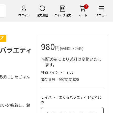
0
ログイン
注文履歴
クイック注文
カート
メニュー
980
円
ろバラエティ
(送料別・税込)
※配送先により送料は変動いたし
ます。
獲得ポイント： 9 pt
液状にしたごはん
商品番号
9973131820
テイスト：まぐろバラエティ 14g×20
本
臭いを吸着し、糞