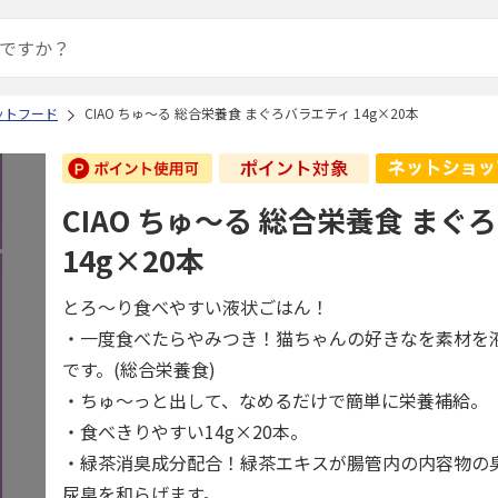
ットフード
CIAO ちゅ～る 総合栄養食 まぐろバラエティ 14g×20本
CIAO ちゅ～る 総合栄養食 まぐ
14g×20本
とろ～り食べやすい液状ごはん！
・一度食べたらやみつき！猫ちゃんの好きなを素材を
です。(総合栄養食)
・ちゅ～っと出して、なめるだけで簡単に栄養補給。
・食べきりやすい14g×20本。
・緑茶消臭成分配合！緑茶エキスが腸管内の内容物の
尿臭を和らげます。