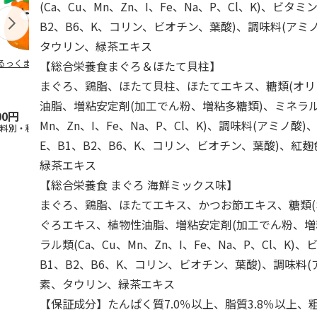
(Ca、Cu、Mn、Zn、I、Fe、Na、P、Cl、K)、ビタミ
B2、B6、K、コリン、ビオチン、葉酸)、調味料(アミ
タウリン、緑茶エキス
るっくま みかん
デオトイレ 飛び散
獣医師開発 ニオイ
無添加良品 
【総合栄養食まぐろ＆ほたて貝柱】
らない消臭・抗菌サ
をとる砂専用 猫ト
ムデンタルコ
まぐろ、鶏脂、ほたて貝柱、ほたてエキス、糖類(オリ
ンド 4L
イレ ナチュラルグ
ぐるぐるボー
レー
…
油脂、増粘安定剤(加工でん粉、増粘多糖類)、ミネラル類
00円
1,320円
1,550円
470円
Mn、Zn、I、Fe、Na、P、Cl、K)、調味料(アミノ酸)
送料別・税込)
(送料別・税込)
(送料別・税込)
(送料別・税込
E、B1、B2、B6、K、コリン、ビオチン、葉酸)、紅
緑茶エキス
【総合栄養食 まぐろ 海鮮ミックス味】
まぐろ、鶏脂、ほたてエキス、かつお節エキス、糖類(
ぐろエキス、植物性油脂、増粘安定剤(加工でん粉、増
ラル類(Ca、Cu、Mn、Zn、I、Fe、Na、P、Cl、K)、
B1、B2、B6、K、コリン、ビオチン、葉酸)、調味料
素、タウリン、緑茶エキス
【保証成分】たんぱく質7.0％以上、脂質3.8％以上、粗