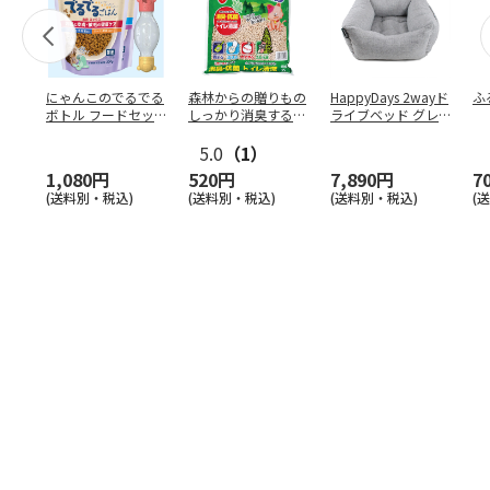
にゃんこのでるでる
森林からの贈りもの
HappyDays 2wayド
ふ
ボトル フードセッ
しっかり消臭するひ
ライブベッド グレ
ト
のきの猫砂 7L
ー
5.0
（1）
1,080円
520円
7,890円
7
(送料別・税込)
(送料別・税込)
(送料別・税込)
(