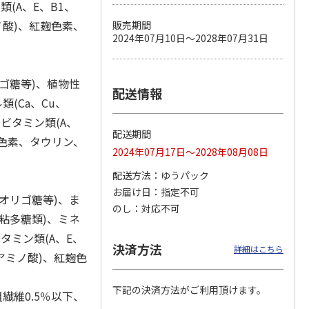
ン類(A、E、B1、
ノ酸)、紅麹色素、
販売期間
2024年07月10日～2028年07月31日
カムカ
銀のスプーン パウ
ペット線香 虹のか
CIAO 香り立つクラ
ーン
チ 健康に育つ子ね
なた フルーティフ
ンキー ちゅ～る和
ゴ糖等)、植物性
ン型 S
こ用 まぐろ・かつ
ローラルの香り
えBOX とりささ
…
配送情報
おに
…
(Ca、Cu、
120円
590円
380円
、ビタミン類(A、
)
(送料別・税込)
(送料別・税込)
(送料別・税込)
配送期間
麹色素、タウリン、
2024年07月17日～2028年08月08日
配送方法
ゆうパック
お届け日
指定不可
オリゴ糖等)、ま
のし
対応不可
粘多糖類)、ミネ
ビタミン類(A、E、
決済方法
詳細はこちら
(アミノ酸)、紅麹色
下記の決済方法がご利用頂けます。
繊維0.5％以下、