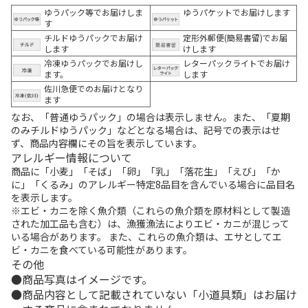
ゆうパック等でお届けしま
ゆうパケットでお届けします
す
チルドゆうパックでお届け
定形外郵便(簡易書留)でお届
します
けします
冷凍ゆうパックでお届けし
レターパックライトでお届け
ます。
します
佐川急便でのお届けとなり
ます
なお、「普通ゆうパック」の場合は表示しません。また、「夏期
のみチルドゆうパック」などとなる場合は、記号での表示はせ
ず、商品内容欄にその旨を表示しています。
アレルギー情報について
商品に「小麦」「そば」「卵」「乳」「落花生」「えび」「か
に」「くるみ」のアレルギー特定8品目を含んでいる場合に品目名
を表示します。
※エビ・カニを除く魚介類（これらの魚介類を原材料として製造
された加工品も含む）は、漁獲漁法によりエビ・カニが混じって
いる場合があります。 また、これらの魚介類は、エサとしてエ
ビ・カニを食べている可能性があります。
その他
商品写真はイメージです。
商品内容として記載されていない「小道具類」はお届け