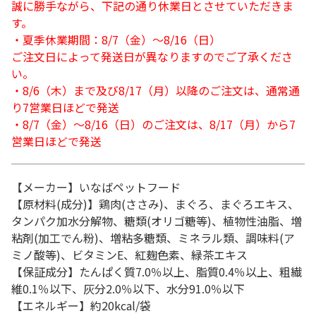
誠に勝手ながら、下記の通り休業日とさせていただきま
す。
・夏季休業期間：8/7（金）～8/16（日）
ご注文日によって発送日が異なりますのでご了承くださ
い。
・8/6（木）まで及び8/17（月）以降のご注文は、通常通
り7営業日ほどで発送
・8/7（金）～8/16（日）のご注文は、8/17（月）から7
営業日ほどで発送
【メーカー】いなばペットフード
【原材料(成分)】鶏肉(ささみ)、まぐろ、まぐろエキス、
タンパク加水分解物、糖類(オリゴ糖等)、植物性油脂、増
粘剤(加工でん粉)、増粘多糖類、ミネラル類、調味料(ア
ミノ酸等)、ビタミンE、紅麹色素、緑茶エキス
【保証成分】たんぱく質7.0％以上、脂質0.4％以上、粗繊
維0.1％以下、灰分2.0％以下、水分91.0％以下
【エネルギー】約20kcal/袋