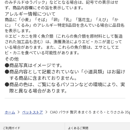
のみチルドゆうパック」などとなる場合は、記号での表示はせ
ず、商品内容欄にその旨を表示しています。
アレルギー情報について
商品に「小麦」「そば」「卵」「乳」「落花生」「えび」「か
に」「くるみ」のアレルギー特定8品目を含んでいる場合に品目名
を表示します。
※エビ・カニを除く魚介類（これらの魚介類を原材料として製造
された加工品も含む）は、漁獲漁法によりエビ・カニが混じって
いる場合があります。 また、これらの魚介類は、エサとしてエ
ビ・カニを食べている可能性があります。
その他
商品写真はイメージです。
商品内容として記載されていない「小道具類」はお届け
する商品に含まれておりません。
商品の色は、ご覧になるパソコンなどの環境により、実
際と異なる場合があります。
ホーム
ペットストア
CIAO パウチ 贅沢 本まぐろ まぐろ・とりささみ 35
ご利用ガイド
よくあるご質問