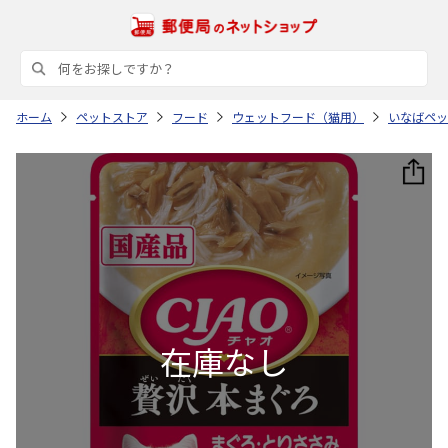
ホーム
ペットストア
フード
ウェットフード（猫用）
いなばペッ