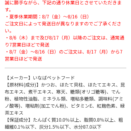
誠に勝手ながら、下記の通り休業日とさせていただきま
す。
・夏季休業期間：8/7（金）～8/16（日）
ご注文日によって発送日が異なりますのでご了承くださ
い。
・8/6（木）まで及び8/17（月）以降のご注文は、通常通
り7営業日ほどで発送
・8/7（金）～8/16（日）のご注文は、8/17（月）から7
営業日ほどで発送
【メーカー】いなばペットフード
【原材料(成分)】かつお、ほたて貝柱、ほたてエキス、昆
布エキス、煮干エキス、寒天、糖類(オリゴ糖等)、でん
粉、植物性油脂、ミネラル類、増粘多糖類、調味料(アミ
ノ酸等)、増粘剤(加工でん粉)、ビタミンE、紅麹色素、緑
茶エキス
【保証成分】たんぱく質10.0％以上、脂質0.8％以上、粗
繊維0.1％以下、灰分1.5％以下、水分87.0以下