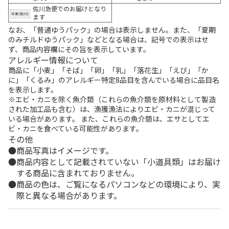
佐川急便でのお届けとなり
ます
なお、「普通ゆうパック」の場合は表示しません。また、「夏期
のみチルドゆうパック」などとなる場合は、記号での表示はせ
ず、商品内容欄にその旨を表示しています。
アレルギー情報について
商品に「小麦」「そば」「卵」「乳」「落花生」「えび」「か
に」「くるみ」のアレルギー特定8品目を含んでいる場合に品目名
を表示します。
※エビ・カニを除く魚介類（これらの魚介類を原材料として製造
された加工品も含む）は、漁獲漁法によりエビ・カニが混じって
いる場合があります。 また、これらの魚介類は、エサとしてエ
ビ・カニを食べている可能性があります。
その他
商品写真はイメージです。
商品内容として記載されていない「小道具類」はお届け
する商品に含まれておりません。
商品の色は、ご覧になるパソコンなどの環境により、実
際と異なる場合があります。