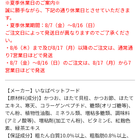
※夏季休業日のご案内※
誠に勝手ながら、下記の通り休業日とさせていただきま
す。
・夏季休業期間：8/7（金）～8/16（日）
ご注文日によって発送日が異なりますのでご了承くださ
い。
・8/6（木）まで及び8/17（月）以降のご注文は、通常通
り7営業日ほどで発送
・8/7（金）～8/16（日）のご注文は、8/17（月）から7
営業日ほどで発送
【メーカー】いなばペットフード
【原材料(成分)】かつお、ほたて貝柱、かつお節、ほたて
エキス、寒天、コラーゲンペプチド、糖類(オリゴ糖等)、
でん粉、植物性油脂、ミネラル類、増粘多糖類、調味料
(アミノ酸等)、増粘剤(加工でん粉)、ビタミンE、紅麹色
素、緑茶エキス
【保証成分】粗たん白質10.0％以上、粗脂肪0.8％以上、