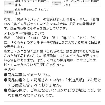
冷凍ゆうパックでお届けし
レターパックライトでお届け
ます。
します
佐川急便でのお届けとなり
ます
なお、「普通ゆうパック」の場合は表示しません。また、「夏期
のみチルドゆうパック」などとなる場合は、記号での表示はせ
ず、商品内容欄にその旨を表示しています。
アレルギー情報について
商品に「小麦」「そば」「卵」「乳」「落花生」「えび」「か
に」「くるみ」のアレルギー特定8品目を含んでいる場合に品目名
を表示します。
※エビ・カニを除く魚介類（これらの魚介類を原材料として製造
された加工品も含む）は、漁獲漁法によりエビ・カニが混じって
いる場合があります。 また、これらの魚介類は、エサとしてエ
ビ・カニを食べている可能性があります。
その他
商品写真はイメージです。
商品内容として記載されていない「小道具類」はお届け
する商品に含まれておりません。
商品の色は、ご覧になるパソコンなどの環境により、実
際と異なる場合があります。