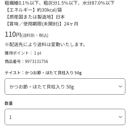
粗繊維0.1％以下、粗灰分1.5％以下、水分87.0％以下
【エネルギー】約30kcal/袋
【原産国または製造地】日本
【賞味／使用期限(未開封)】24ヶ月
110
円
(送料別・税込)
※配送先により送料は変動いたします。
獲得ポイント： 1 pt
商品番号
9973131756
テイスト：かつお節・ほたて貝柱入り 50g
数量
1