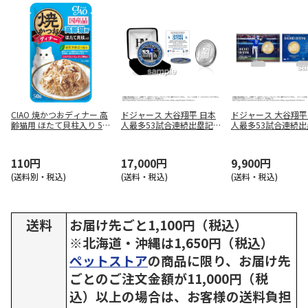
CIAO 焼かつおディナー 高
ドジャース 大谷翔平 日本
ドジャース 大谷翔平
齢猫用 ほたて貝柱入り 50
人最多53試合連続出塁記
人最多53試合連続出
g
念 シルバーコイン
念 コインカード
110円
17,000円
9,900円
(送料別・税込)
(送料・税込)
(送料・税込)
送料
お届け先ごと1,100円（税込）
※北海道・沖縄は1,650円（税込）
ペットストア
の商品に限り、お届け先
ごとのご注文金額が11,000円（税
込）以上の場合は、お客様の送料負担