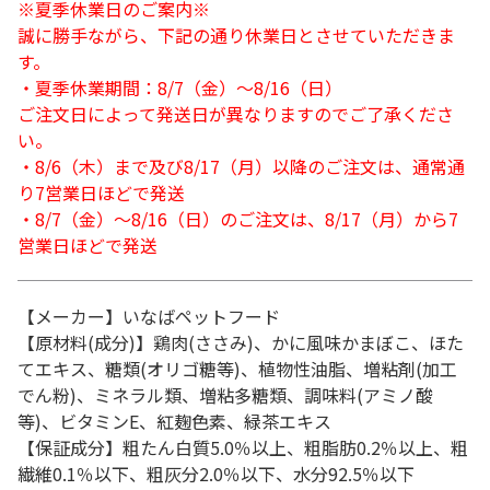
※夏季休業日のご案内※
誠に勝手ながら、下記の通り休業日とさせていただきま
す。
・夏季休業期間：8/7（金）～8/16（日）
ご注文日によって発送日が異なりますのでご了承くださ
い。
・8/6（木）まで及び8/17（月）以降のご注文は、通常通
り7営業日ほどで発送
・8/7（金）～8/16（日）のご注文は、8/17（月）から7
営業日ほどで発送
【メーカー】いなばペットフード
【原材料(成分)】鶏肉(ささみ)、かに風味かまぼこ、ほた
てエキス、糖類(オリゴ糖等)、植物性油脂、増粘剤(加工
でん粉)、ミネラル類、増粘多糖類、調味料(アミノ酸
等)、ビタミンE、紅麹色素、緑茶エキス
【保証成分】粗たん白質5.0％以上、粗脂肪0.2％以上、粗
繊維0.1％以下、粗灰分2.0％以下、水分92.5％以下