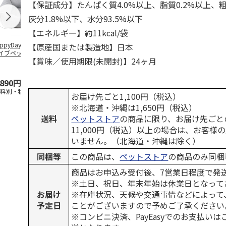
【保証成分】たんぱく質4.0%以上、脂質0.2%以上、粗
灰分1.8%以下、水分93.5%以下
【エネルギー】約11kcal/袋
ppyDays 2wayド
獣医師開発 ニオイ
デオトイレ 飛び散
無添加良品 
【原産国または製造地】日本
イブベッド グレ
をとる砂専用 猫ト
らない消臭・抗菌サ
ムデンタルコ
【賞味／使用期限(未開封)】24ヶ月
イレ ナチュラルグ
ンド 4L
ぐるぐるボー
レー
…
,890円
1,550円
1,320円
470円
送料別・税込)
(送料別・税込)
(送料別・税込)
(送料別・税込
お届け先ごと1,100円（税込）
※北海道・沖縄は1,650円（税込）
送料
ペットストア
の商品に限り、お届け先ごと
11,000円（税込）以上の場合は、お客様
いません。（北海道・沖縄は除く）
同梱等
この商品は、
ペットストア
の商品のみ同梱
商品はお申込み受付後、7営業日程度で発
※土日、祝日、年末年始は休業日となって
お届け
※在庫状況、天候や交通事情などによって
予定日
ことがございますので予めご了承ください
※コンビニ決済、PayEasyでのお支払い