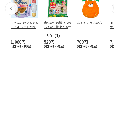
にゃんこのでるでる
森林からの贈りもの
ふるっくま みかん
Ha
ボトル フードセッ
しっかり消臭するひ
ラ
ト
のきの猫砂 7L
ー
5.0
（1）
1,080円
520円
700円
7
(送料別・税込)
(送料別・税込)
(送料別・税込)
(