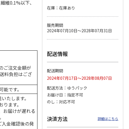
繊維0.1%以下、
在庫：在庫あり
販売期間
カムカ
銀のスプーン パウ
ペット線香 虹のか
鈴虫の経木 3枚入
2024年07月10日～2028年07月31日
ーン
チ 健康に育つ子ね
なた フルーティフ
ン型 S
こ用 まぐろ・かつ
ローラルの香り
おに
…
120円
590円
100円
)
(送料別・税込)
(送料別・税込)
(送料別・税込)
配送情報
のご注文金額が
配送期間
の送料負担はござ
2024年07月17日～2028年08月07日
配送方法
ゆうパック
可能です。
お届け日
指定不可
送いたします。
のし
対応不可
おります。
、お届けが遅れる
。
決済方法
詳細はこちら
はご入金確認後の発