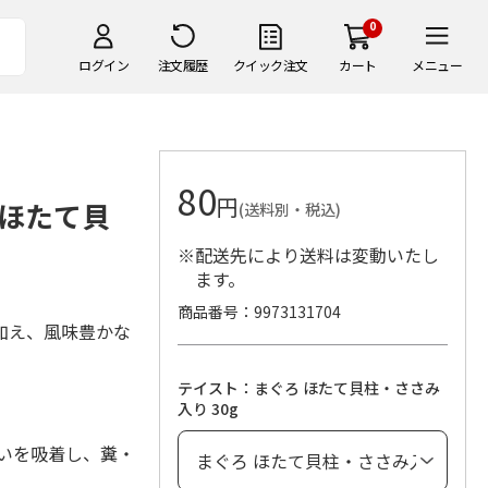
0
ログイン
注文履歴
クイック注文
カート
メニュー
80
円
 ほたて貝
(送料別・税込)
※配送先により送料は変動いたし
ます。
商品番号
9973131704
加え、風味豊かな
テイスト：まぐろ ほたて貝柱・ささみ
入り 30g
いを吸着し、糞・