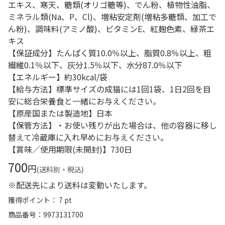
エキス、寒天、糖類(オリゴ糖等)、でん粉、植物性油脂、
ミネラル類(Na、P、Cl)、増粘安定剤(増粘多糖類、加工で
ん粉)、調味料(アミノ酸)、ビタミンE、紅麹色素、緑茶エ
キス
【保証成分】たんぱく質10.0％以上、脂質0.8％以上、粗
繊維0.1％以下、灰分1.5％以下、水分87.0％以下
【エネルギー】約30kcal/袋
【給与方法】標準サイズの成猫には1回1袋、1日2回を目
安に総合栄養食と一緒にお与えください。
【原産国または製造地】日本
【保管方法】・お使い残りが出た場合は、他の容器に移し
替えて冷蔵庫に入れ早めにお与えください。
【賞味／使用期限(未開封)】730日
700
円
(送料別・税込)
※配送先により送料は変動いたします。
獲得ポイント： 7 pt
商品番号
9973131700