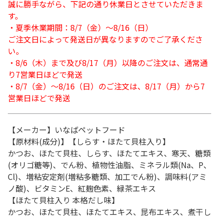
誠に勝手ながら、下記の通り休業日とさせていただきま
す。
・夏季休業期間：8/7（金）～8/16（日）
ご注文日によって発送日が異なりますのでご了承くださ
い。
・8/6（木）まで及び8/17（月）以降のご注文は、通常通
り7営業日ほどで発送
・8/7（金）～8/16（日）のご注文は、8/17（月）から7
営業日ほどで発送
【メーカー】いなばペットフード
【原材料(成分)】【しらす・ほたて貝柱入り】
かつお、ほたて貝柱、しらす、ほたてエキス、寒天、糖類
(オリゴ糖等)、でん粉、植物性油脂、ミネラル類(Na、P、
Cl)、増粘安定剤(増粘多糖類、加工でん粉)、調味料(アミ
ノ酸)、ビタミンE、紅麹色素、緑茶エキス
【ほたて貝柱入り 本格だし味】
かつお、ほたて貝柱、ほたてエキス、昆布エキス、煮干し