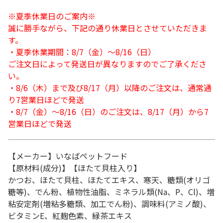
※夏季休業日のご案内※
誠に勝手ながら、下記の通り休業日とさせていただきま
す。
・夏季休業期間：8/7（金）～8/16（日）
ご注文日によって発送日が異なりますのでご了承くださ
い。
・8/6（木）まで及び8/17（月）以降のご注文は、通常通
り7営業日ほどで発送
・8/7（金）～8/16（日）のご注文は、8/17（月）から7
営業日ほどで発送
【メーカー】いなばペットフード
【原材料(成分)】【ほたて貝柱入り】
かつお、ほたて貝柱、ほたてエキス、寒天、糖類(オリゴ
糖等)、でん粉、植物性油脂、ミネラル類(Na、P、Cl)、増
粘安定剤(増粘多糖類、加工でん粉)、調味料(アミノ酸)、
ビタミンE、紅麹色素、緑茶エキス