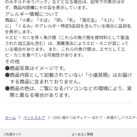
のみチルドゆうパック」などとなる場合は、記号での表示はせ
ず、商品内容欄にその旨を表示しています。
アレルギー情報について
商品に「小麦」「そば」「卵」「乳」「落花生」「えび」「か
に」「くるみ」のアレルギー特定8品目を含んでいる場合に品目名
を表示します。
※エビ・カニを除く魚介類（これらの魚介類を原材料として製造
された加工品も含む）は、漁獲漁法によりエビ・カニが混じって
いる場合があります。 また、これらの魚介類は、エサとしてエ
ビ・カニを食べている可能性があります。
その他
商品写真はイメージです。
商品内容として記載されていない「小道具類」はお届け
する商品に含まれておりません。
商品の色は、ご覧になるパソコンなどの環境により、実
際と異なる場合があります。
ホーム
ペットストア
CIAO 焼かつおディナー ほたて・本格だしバラエティ
ご利用ガイド
よくあるご質問