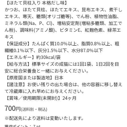
【ほたて貝柱入り 本格だし味】
かつお、ほたて貝柱、ほたてエキス、昆布エキス、煮干し
エキス、寒天、糖類(オリゴ糖等)、でん粉、植物性油脂、
ミネラル類(Na、P、Cl)、増粘安定剤(増粘多糖類、加工で
ん粉)、調味料(アミノ酸)、ビタミンE、紅麹色素、緑茶エ
キス
【保証成分】たんぱく質10.0％以上、脂質0.8％以上、粗
繊維0.1％以下、灰分1.5％以下、水分87.0％以下
【エネルギー】約30kcal/袋
【給与方法】標準サイズの成猫には1回1袋、1日2回を目
安に総合栄養食と一緒にお与えください。
【原産国または製造地】日本
【諸注意】お使い残りの出た場合は、他の容器に移し替え
て冷蔵庫に入れ早めにお与えください。
【賞味／使用期限(未開封)】24ヶ月
700
円
(送料別・税込)
※配送先により送料は変動いたします。
獲得ポイント： 7 pt