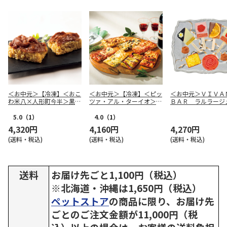
＜お中元＞【冷凍】＜おこ
＜お中元＞【冷凍】＜ピッ
＜お中元＞ＶＩＶ
わ米八×人形町今半＞黒毛
ツァ・アル・ターイオ＞ロ
ＢＡＲ ラルラージ
和牛のすき焼きおこわＡ
ーマの四角いピッツァ７枚
セット
5.0
（1）
4.0
（1）
4,320円
4,160円
4,270円
(送料・税込)
(送料・税込)
(送料・税込)
送料
お届け先ごと1,100円（税込）
※北海道・沖縄は1,650円（税込）
ペットストア
の商品に限り、お届け先
ごとのご注文金額が11,000円（税