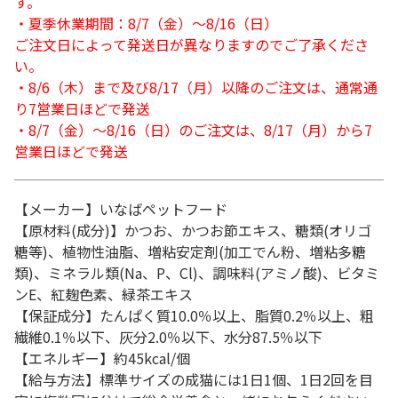
す。
・夏季休業期間：8/7（金）～8/16（日）
ご注文日によって発送日が異なりますのでご了承くださ
い。
・8/6（木）まで及び8/17（月）以降のご注文は、通常通
り7営業日ほどで発送
・8/7（金）～8/16（日）のご注文は、8/17（月）から7
営業日ほどで発送
【メーカー】いなばペットフード
【原材料(成分)】かつお、かつお節エキス、糖類(オリゴ
糖等)、植物性油脂、増粘安定剤(加工でん粉、増粘多糖
類)、ミネラル類(Na、P、Cl)、調味料(アミノ酸)、ビタミ
ンE、紅麹色素、緑茶エキス
【保証成分】たんぱく質10.0％以上、脂質0.2％以上、粗
繊維0.1％以下、灰分2.0％以下、水分87.5％以下
【エネルギー】約45kcal/個
【給与方法】標準サイズの成猫には1日1個、1日2回を目