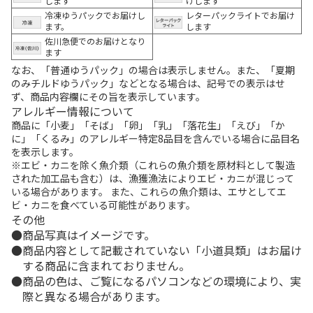
します
けします
冷凍ゆうパックでお届けし
レターパックライトでお届け
ます。
します
佐川急便でのお届けとなり
ます
なお、「普通ゆうパック」の場合は表示しません。また、「夏期
のみチルドゆうパック」などとなる場合は、記号での表示はせ
ず、商品内容欄にその旨を表示しています。
アレルギー情報について
商品に「小麦」「そば」「卵」「乳」「落花生」「えび」「か
に」「くるみ」のアレルギー特定8品目を含んでいる場合に品目名
を表示します。
※エビ・カニを除く魚介類（これらの魚介類を原材料として製造
された加工品も含む）は、漁獲漁法によりエビ・カニが混じって
いる場合があります。 また、これらの魚介類は、エサとしてエ
ビ・カニを食べている可能性があります。
その他
商品写真はイメージです。
商品内容として記載されていない「小道具類」はお届け
する商品に含まれておりません。
商品の色は、ご覧になるパソコンなどの環境により、実
際と異なる場合があります。