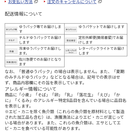
お支払い方法
注文のキャンセルについて
配送情報について
ゆうパック等でお届けしま
ゆうパケットでお届けします
す
チルドゆうパックでお届け
定形外郵便(簡易書留)でお届
します
けします
冷凍ゆうパックでお届けし
レターパックライトでお届け
ます。
します
佐川急便でのお届けとなり
ます
なお、「普通ゆうパック」の場合は表示しません。また、「夏期
のみチルドゆうパック」などとなる場合は、記号での表示はせ
ず、商品内容欄にその旨を表示しています。
アレルギー情報について
商品に「小麦」「そば」「卵」「乳」「落花生」「えび」「か
に」「くるみ」のアレルギー特定8品目を含んでいる場合に品目名
を表示します。
※エビ・カニを除く魚介類（これらの魚介類を原材料として製造
された加工品も含む）は、漁獲漁法によりエビ・カニが混じって
いる場合があります。 また、これらの魚介類は、エサとしてエ
ビ・カニを食べている可能性があります。