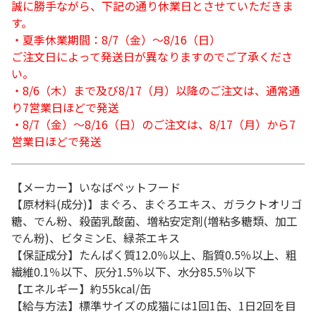
誠に勝手ながら、下記の通り休業日とさせていただきま
す。
・夏季休業期間：8/7（金）～8/16（日）
ご注文日によって発送日が異なりますのでご了承くださ
い。
・8/6（木）まで及び8/17（月）以降のご注文は、通常通
り7営業日ほどで発送
・8/7（金）～8/16（日）のご注文は、8/17（月）から7
営業日ほどで発送
【メーカー】いなばペットフード
【原材料(成分)】まぐろ、まぐろエキス、ガラクトオリゴ
糖、でん粉、殺菌乳酸菌、増粘安定剤(増粘多糖類、加工
でん粉)、ビタミンE、緑茶エキス
【保証成分】たんぱく質12.0％以上、脂質0.5％以上、粗
繊維0.1％以下、灰分1.5％以下、水分85.5％以下
【エネルギー】約55kcal/缶
【給与方法】標準サイズの成猫には1回1缶、1日2回を目