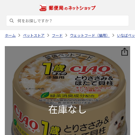
ホーム
ペットストア
フード
ウェットフード（猫用）
いなばペッ