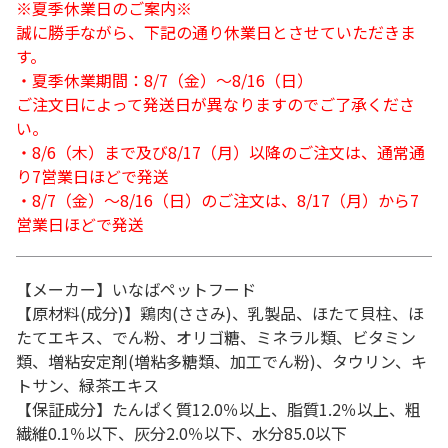
※夏季休業日のご案内※
誠に勝手ながら、下記の通り休業日とさせていただきま
す。
・夏季休業期間：8/7（金）～8/16（日）
ご注文日によって発送日が異なりますのでご了承くださ
い。
・8/6（木）まで及び8/17（月）以降のご注文は、通常通
り7営業日ほどで発送
・8/7（金）～8/16（日）のご注文は、8/17（月）から7
営業日ほどで発送
【メーカー】いなばペットフード
【原材料(成分)】鶏肉(ささみ)、乳製品、ほたて貝柱、ほ
たてエキス、でん粉、オリゴ糖、ミネラル類、ビタミン
類、増粘安定剤(増粘多糖類、加工でん粉)、タウリン、キ
トサン、緑茶エキス
【保証成分】たんぱく質12.0％以上、脂質1.2％以上、粗
繊維0.1％以下、灰分2.0％以下、水分85.0以下