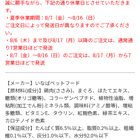
誠に勝手ながら、下記の通り休業日とさせていただきま
す。
・夏季休業期間：8/7（金）～8/16（日）
ご注文日によって発送日が異なりますのでご了承くださ
い。
・8/6（木）まで及び8/17（月）以降のご注文は、通常通
り7営業日ほどで発送
・8/7（金）～8/16（日）のご注文は、8/17（月）から7
営業日ほどで発送
【メーカー】いなばペットフード
【原材料(成分)】鶏肉(ささみ)、まぐろ、ほたてエキス、
糖類(オリゴ糖等)、コラーゲンペプチド、植物性油脂、増
粘剤(加工でん粉)ミネラル類、調味料(アミノ酸等)、増粘
多糖類、ビタミンE、タウリン、紅麹色素、緑茶エキス、
カロテノイド色素
【保証成分】たんぱく質6.5％以上、脂質0.2％以上、粗繊
維0.1％以下、灰分1.0％以下、水分92.0％以下