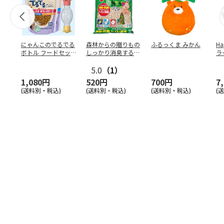
にゃんこのでるでる
森林からの贈りもの
ふるっくま みかん
Ha
ボトル フードセッ
しっかり消臭するひ
ラ
ト
のきの猫砂 7L
ー
5.0
（1）
1,080円
520円
700円
7
(送料別・税込)
(送料別・税込)
(送料別・税込)
(