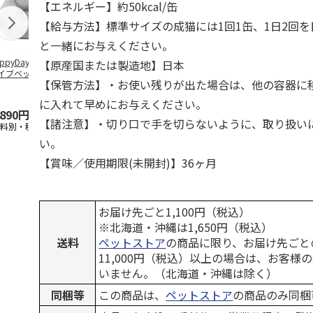
【エネルギー】約50kcal/缶
【給与方法】標準サイズの成猫には1回1缶、1日2回
と一緒にお与えください。
ppyDays 2wayド
獣医師開発 ニオイ
デオトイレ 飛び散
無添加良品 
【原産国または製造地】日本
イブベッド グレ
をとる砂専用 猫ト
らない消臭・抗菌サ
ムデンタルコ
【保管方法】・お使い残りが出た場合は、他の容器に
イレ ナチュラルグ
ンド 4L
ぐるぐるボー
レー
…
に入れて早めにお与えください。
,890円
1,550円
1,320円
470円
【諸注意】・切り口で手を切らないように、取り扱い
送料別・税込)
(送料別・税込)
(送料別・税込)
(送料別・税込
い。
【賞味／使用期限(未開封)】36ヶ月
お届け先ごと1,100円（税込）
※北海道・沖縄は1,650円（税込）
送料
ペットストア
の商品に限り、お届け先ごと
11,000円（税込）以上の場合は、お客様
いません。（北海道・沖縄は除く）
同梱等
この商品は、
ペットストア
の商品のみ同梱