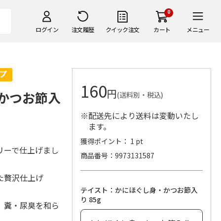
0
ログイン
注文履歴
クイック注文
カート
メニュー
160
円
・かつお節入
(送料別・税込)
※配送先により送料は変動いたし
ます。
獲得ポイント： 1 pt
リーで仕上げまし
商品番号
9973131587
た贅沢仕上げ
テイスト：かにほぐし身・かつお節入
り 85g
、糞・尿臭を和ら