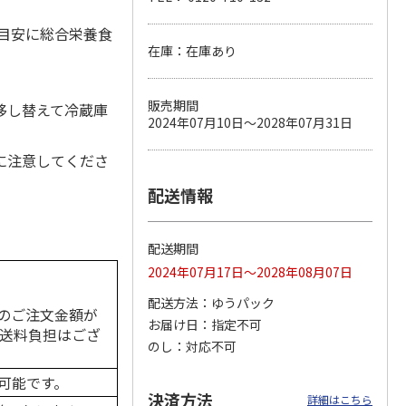
を目安に総合栄養食
在庫：在庫あり
カムカ
銀のスプーン パウ
ペット線香 虹のか
鈴虫の経木 3枚入
ーン
チ 健康に育つ子ね
なた フルーティフ
販売期間
移し替えて冷蔵庫
ン型 S
こ用 まぐろ・かつ
ローラルの香り
2024年07月10日～2028年07月31日
おに
…
120円
590円
100円
に注意してくださ
)
(送料別・税込)
(送料別・税込)
(送料別・税込)
配送情報
配送期間
2024年07月17日～2028年08月07日
配送方法
ゆうパック
のご注文金額が
お届け日
指定不可
の送料負担はござ
のし
対応不可
可能です。
決済方法
詳細はこちら