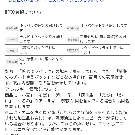
配送情報について
ゆうパック等でお届けしま
ゆうパケットでお届けします
す
チルドゆうパックでお届け
定形外郵便(簡易書留)でお届
します
けします
冷凍ゆうパックでお届けし
レターパックライトでお届け
ます。
します
佐川急便でのお届けとなり
ます
なお、「普通ゆうパック」の場合は表示しません。また、「夏期
のみチルドゆうパック」などとなる場合は、記号での表示はせ
ず、商品内容欄にその旨を表示しています。
アレルギー情報について
商品に「小麦」「そば」「卵」「乳」「落花生」「えび」「か
に」「くるみ」のアレルギー特定8品目を含んでいる場合に品目名
を表示します。
※エビ・カニを除く魚介類（これらの魚介類を原材料として製造
された加工品も含む）は、漁獲漁法によりエビ・カニが混じって
いる場合があります。 また、これらの魚介類は、エサとしてエ
ビ・カニを食べている可能性があります。