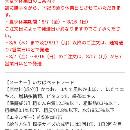
※夏季休業日のご案内※
誠に勝手ながら、下記の通り休業日とさせていただきま
す。
・夏季休業期間：8/7（金）～8/16（日）
ご注文日によって発送日が異なりますのでご了承くださ
い。
・8/6（木）まで及び8/17（月）以降のご注文は、通常通
り7営業日ほどで発送
・8/7（金）～8/16（日）のご注文は、8/17（月）から7
営業日ほどで発送
【メーカー】いなばペットフード
【原材料(成分)】かつお、ほたて風味かまぼこ、ほたてエ
キス、増粘多糖類、ビタミンE、緑茶エキス
【保証成分】粗たん白質12.5％以上、粗脂肪0.3％以上、
粗繊維0.1％以下、粗灰分1.8％以下、水分85.5％以下
【エネルギー】約50kcal/缶
【給与方法】標準サイズの成猫には1回1缶、1日2回を目