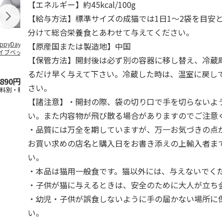
【エネルギー】約45kcal/100g
【給与方法】標準サイズの成猫では1日1～2袋を目安
分けて総合栄養食とあわせて与えてください。
ppyDays 2wayド
獣医師開発 ニオイ
デオトイレ 飛び散
無添加良品 
【原産国または製造地】中国
イブベッド グレ
をとる砂専用 猫ト
らない消臭・抗菌サ
ムデンタルコ
【保管方法】開封後は必ず別の容器に移し替え、冷蔵
イレ ナチュラルグ
ンド 4L
ぐるぐるボー
レー
…
るだけ早く与えて下さい。冷蔵した時は、温室に戻し
,890円
1,550円
1,320円
470円
さい。
送料別・税込)
(送料別・税込)
(送料別・税込)
(送料別・税込
【諸注意】・開封の際、袋の切り口で手を切らないよ
い。また内容物が飛び散る場合がありますのでご注意
・品質には万全を期していますが、万一お気づきの点
お買い求めの店名と購入日をお書き添えの上輸入者ま
い。
・本品は猫用一般食です。猫以外には、与えないでく
・子供が猫に与えるときは、安全のために大人が立ち
・幼児・子供が誤食しないように手の届かない場所に
い。