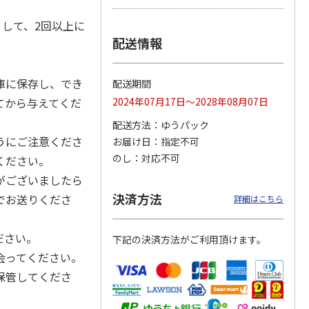
として、2回以上に
配送情報
カムカ
銀のスプーン パウ
ペット線香 虹のか
鈴虫の経木 3枚入
ーン
チ 健康に育つ子ね
なた フルーティフ
庫に保存し、でき
配送期間
ン型 S
こ用 まぐろ・かつ
ローラルの香り
おに
…
てから与えてくだ
2024年07月17日～2028年08月07日
120円
590円
100円
配送方法
ゆうパック
)
(送料別・税込)
(送料別・税込)
(送料別・税込)
うにご注意くださ
お届け日
指定不可
のし
対応不可
ください。
がございましたら
決済方法
でお送りくださ
詳細はこちら
ださい。
下記の決済方法がご利用頂けます。
会ってください。
保管してくださ