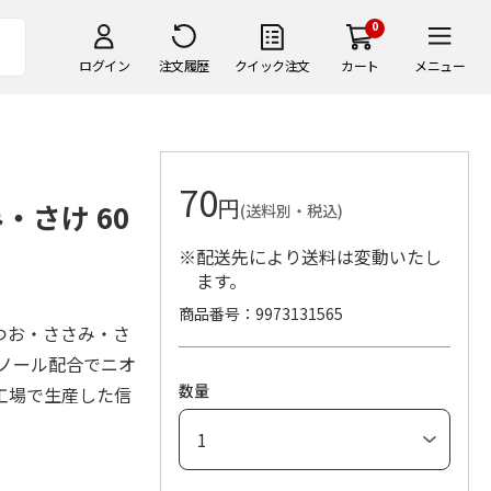
0
ログイン
注文履歴
クイック注文
カート
メニュー
70
円
・さけ 60
(送料別・税込)
※配送先により送料は変動いたし
ます。
商品番号
9973131565
つお・ささみ・さ
ノール配合でニオ
数量
工場で生産した信