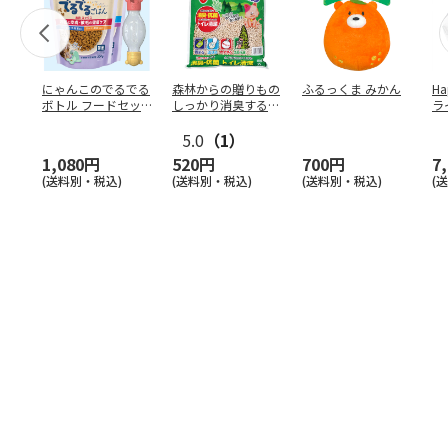
にゃんこのでるでる
森林からの贈りもの
ふるっくま みかん
Ha
ボトル フードセッ
しっかり消臭するひ
ラ
ト
のきの猫砂 7L
ー
5.0
（1）
1,080円
520円
700円
7
(送料別・税込)
(送料別・税込)
(送料別・税込)
(