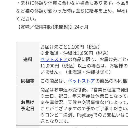
・まれに体調や体質に合わない場合もあります。本品
など猫の体調が変わった時は直ちに給与を止め、早め
ください。
【賞味／使用期限(未開封)】24ヶ月
お届け先ごと1,100円（税込）
※北海道・沖縄は1,650円（税込）
送料
ペットストア
の商品に限り、お届け先ごと
11,000円（税込）以上の場合は、お客様
いません。（北海道・沖縄は除く）
同梱等
この商品は、
ペットストア
の商品のみ同梱
商品はお申込み受付後、7営業日程度で発
※土日、祝日、年末年始は休業日となって
お届け
※在庫状況、天候や交通事情などによって
予定日
ことがございますので予めご了承ください
※コンビニ決済、PayEasyでのお支払い
送となります。