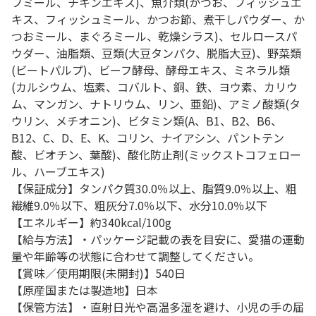
フミール、チキンエキス)、魚介類(かつお、フィッシュエ
キス、フィッシュミール、かつお節、煮干しパウダー、か
つおミール、まぐろミール、乾燥シラス)、セルロースパ
ウダー、油脂類、豆類(大豆タンパク、脱脂大豆)、野菜類
(ビートパルプ)、ビーフ酵母、酵母エキス、ミネラル類
(カルシウム、塩素、コバルト、銅、鉄、ヨウ素、カリウ
ム、マンガン、ナトリウム、リン、亜鉛)、アミノ酸類(タ
ウリン、メチオニン)、ビタミン類(A、B1、B2、B6、
B12、C、D、E、K、コリン、ナイアシン、パントテン
酸、ビオチン、葉酸)、酸化防止剤(ミックストコフェロー
ル、ハーブエキス)
【保証成分】タンパク質30.0％以上、脂質9.0％以上、粗
繊維9.0％以下、粗灰分7.0％以下、水分10.0％以下
【エネルギー】約340kcal/100g
【給与方法】・パッケージ記載の表を目安に、愛猫の運動
量や年齢等の状態に合わせて調整してください。
【賞味／使用期限(未開封)】540日
【原産国または製造地】日本
【保管方法】・直射日光や高温多湿を避け、小児の手の届