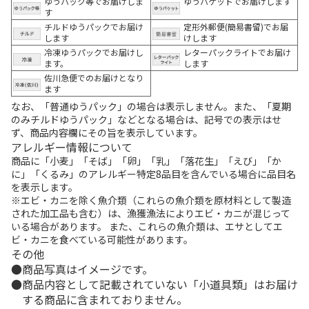
ゆうパック等でお届けしま
ゆうパケットでお届けします
す
チルドゆうパックでお届け
定形外郵便(簡易書留)でお届
します
けします
冷凍ゆうパックでお届けし
レターパックライトでお届け
ます。
します
佐川急便でのお届けとなり
ます
なお、「普通ゆうパック」の場合は表示しません。また、「夏期
のみチルドゆうパック」などとなる場合は、記号での表示はせ
ず、商品内容欄にその旨を表示しています。
アレルギー情報について
商品に「小麦」「そば」「卵」「乳」「落花生」「えび」「か
に」「くるみ」のアレルギー特定8品目を含んでいる場合に品目名
を表示します。
※エビ・カニを除く魚介類（これらの魚介類を原材料として製造
された加工品も含む）は、漁獲漁法によりエビ・カニが混じって
いる場合があります。 また、これらの魚介類は、エサとしてエ
ビ・カニを食べている可能性があります。
その他
商品写真はイメージです。
商品内容として記載されていない「小道具類」はお届け
する商品に含まれておりません。