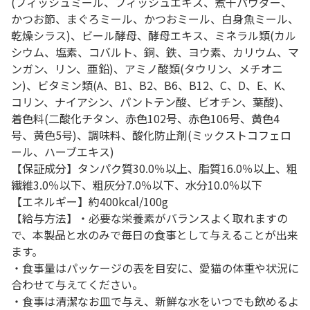
(フィッシュミール、フィッシュエキス、煮干パウダー、
かつお節、まぐろミール、かつおミール、白身魚ミール、
乾燥シラス)、ビール酵母、酵母エキス、ミネラル類(カル
シウム、塩素、コバルト、銅、鉄、ヨウ素、カリウム、マ
ンガン、リン、亜鉛)、アミノ酸類(タウリン、メチオニ
ン)、ビタミン類(A、B1、B2、B6、B12、C、D、E、K、
コリン、ナイアシン、パントテン酸、ビオチン、葉酸)、
着色料(二酸化チタン、赤色102号、赤色106号、黄色4
号、黄色5号)、調味料、酸化防止剤(ミックストコフェロ
ール、ハーブエキス)
【保証成分】タンパク質30.0％以上、脂質16.0％以上、粗
繊維3.0％以下、粗灰分7.0％以下、水分10.0％以下
【エネルギー】約400kcal/100g
【給与方法】・必要な栄養素がバランスよく取れますの
で、本製品と水のみで毎日の食事として与えることが出来
ます。
・食事量はパッケージの表を目安に、愛猫の体重や状況に
合わせて与えてください。
・食事は清潔なお皿で与え、新鮮な水をいつでも飲めるよ