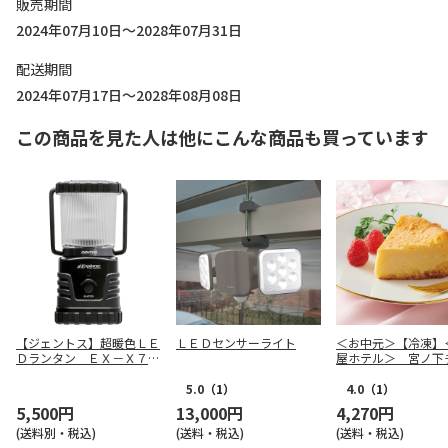
販売期間
2024年07月10日～2028年07月31日
配送期間
2024年07月17日～2028年08月08日
この商品を見た人は他にこんな商品も買っています
【ジェントス】超暖色ＬＥ
ＬＥＤセンサーライト
＜お中元＞【冷凍】
Ｄランタン ＥＸ－Ｘ７７
屋ホテル＞ 宮ノ下
７Ｄ
ケーキ
5.0
（1）
4.0
（1）
5,500円
13,000円
4,270円
(送料別・税込)
(送料・税込)
(送料・税込)