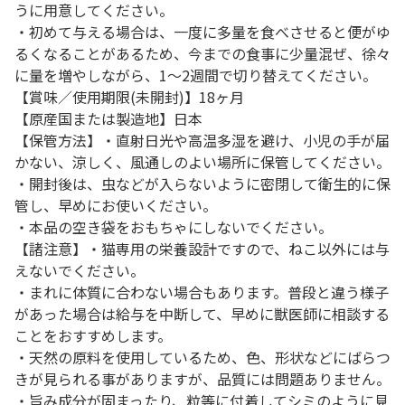
うに用意してください。
・初めて与える場合は、一度に多量を食べさせると便がゆ
るくなることがあるため、今までの食事に少量混ぜ、徐々
に量を増やしながら、1～2週間で切り替えてください。
【賞味／使用期限(未開封)】18ヶ月
【原産国または製造地】日本
【保管方法】・直射日光や高温多湿を避け、小児の手が届
かない、涼しく、風通しのよい場所に保管してください。
・開封後は、虫などが入らないように密閉して衛生的に保
管し、早めにお使いください。
・本品の空き袋をおもちゃにしないでください。
【諸注意】・猫専用の栄養設計ですので、ねこ以外には与
えないでください。
・まれに体質に合わない場合もあります。普段と違う様子
があった場合は給与を中断して、早めに獣医師に相談する
ことをおすすめします。
・天然の原料を使用しているため、色、形状などにばらつ
きが見られる事がありますが、品質には問題ありません。
・旨み成分が固まったり、粒等に付着してシミのように見