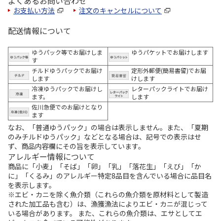
よくあるお問い合わせ
お支払い方法
注文のキャンセルについて
配送情報について
ゆうパック等でお届けしま
ゆうパケットでお届けします
す
チルドゆうパックでお届け
定形外郵便(簡易書留)でお届
します
けします
冷凍ゆうパックでお届けし
レターパックライトでお届け
ます。
します
佐川急便でのお届けとなり
ます
なお、「普通ゆうパック」の場合は表示しません。また、「夏期
のみチルドゆうパック」などとなる場合は、記号での表示はせ
ず、商品内容欄にその旨を表示しています。
アレルギー情報について
商品に「小麦」「そば」「卵」「乳」「落花生」「えび」「か
に」「くるみ」のアレルギー特定8品目を含んでいる場合に品目名
を表示します。
※エビ・カニを除く魚介類（これらの魚介類を原材料として製造
された加工品も含む）は、漁獲漁法によりエビ・カニが混じって
いる場合があります。 また、これらの魚介類は、エサとしてエ