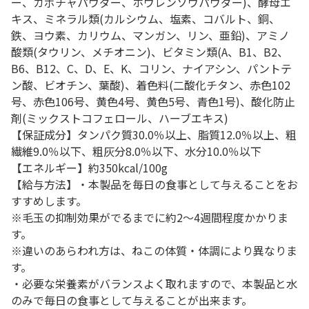
ー、カボチャパウダー、ホウレンソウパウダー)、酵母エ
キス、ミネラル類(カルシウム、塩素、コバルト、銅、
鉄、ヨウ素、カリウム、マンガン、リン、亜鉛)、アミノ
酸類(タウリン、メチオニン)、ビタミン類(A、B1、B2、
B6、B12、C、D、E、K、コリン、ナイアシン、パントテ
ン酸、ビオチン、葉酸)、着色料(二酸化チタン、赤色102
号、赤色106号、黄色4号、黄色5号、青色1号)、酸化防止
剤(ミックストコフェロール、ハーブエキス)
【保証成分】タンパク質30.0％以上、脂質12.0％以上、粗
繊維9.0％以下、粗灰分8.0％以下、水分10.0％以下
【エネルギー】約350kcal/100g
【給与方法】・本製品を毎日の食事として与えることをお
すすめします。
※毛玉の抑制効果がでるまでに約2～4週間程度かかりま
す。
※違いのあらわれ方は、ねこの体質・体調により異なりま
す。
・必要な栄養素がバランスよく取れますので、本製品と水
のみで毎日の食事として与えることが出来ます。