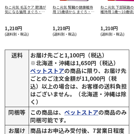
ねこ元気 毛玉ケア 肥満が
ねこ元気 腎臓の健康維持
ねこ元気 下部尿路
気になる猫用 まぐろ・チ
用 15歳頃から まぐろ・か
維持用 1歳～10歳
キン・緑黄色野菜入り 1.8
つお・白身魚入り 1.6kg
ぐろ・かつお・白身
kg
1.6kg
1,210円
1,210円
1,210円
(送料別・税込)
(送料別・税込)
(送料別・税込)
送料
お届け先ごと1,100円（税込）
※北海道・沖縄は1,650円（税込）
ペットストア
の商品に限り、お届け先
ごとのご注文金額が11,000円（税
込）以上の場合は、お客様の送料負担
はございません。（北海道・沖縄は除
く）
同梱等
この商品は、
ペットストア
の商品のみ
同梱可能です。
お届け
商品はお申込み受付後、7営業日程度