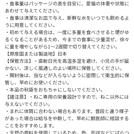
・食事量はパッケージの表を目安に、愛猫の体重や状態に
あわせて与えてください。
・食事は清潔なお皿で与え、新鮮な水をいつでも飲めるよ
うに用意してください。
・初めて与える場合は、一度に多量を食べさせると便がゆ
るくなることがあるため、今までの食事に少量混ぜ、徐々
に量を増やしながら1～2週間で切り替えてください。
【原産国または製造地】日本
【保管方法】・直射日光を高温多湿を避け、小児の手が届
かない、涼しく風通しのよい場所に保管してください。
・開封後は、虫などが入らないように密閉して衛生的に保
管し、早めにお使いください。
・本品の秋袋をおもちゃにしないでください。
【諸注意】・ねこ専用の栄養設計ですので、ねこ以外には
与えないでください。
・まれに体質に合わない場合もあります。普段と違う様子
があった場合は給与を中断して、早めに獣医師に相談する
ことをおすすめします。
・天然の原料を使用しているため、色、形状などにばらつ