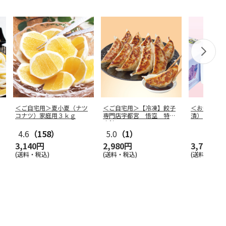
＜ご自宅用＞夏小夏（ナツ
＜ご自宅用＞【冷凍】餃子
＜お中元＞
コナツ）家庭用３ｋｇ
専門店宇都宮 悟空 特製
漬）
肉餃子
4.6
（158）
5.0
（1）
3,140円
2,980円
3,750円
(送料・税込)
(送料・税込)
(送料・税込)