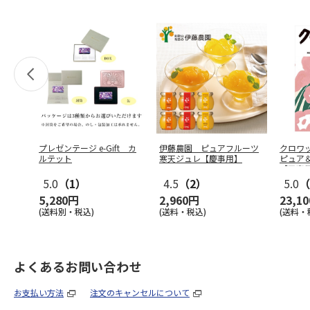
プレゼンテージ e-Gift カ
伊藤農園 ピュアフルーツ
クロワ
ルテット
寒天ジュレ【慶事用】
ピュア
【弔事
5.0
（1）
4.5
（2）
5.0
（
5,280円
2,960円
23,1
(送料別・税込)
(送料・税込)
(送料・
よくあるお問い合わせ
お支払い方法
注文のキャンセルについて