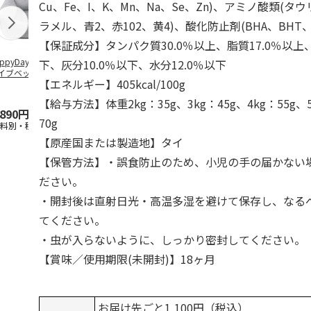
Cu、Fe、I、K、Mn、Na、Se、Zn)、アミノ酸類(タ
ラメル、青2、赤102、黄4)、酸化防止剤(BHA、BHT
【保証成分】タンパク質30.0％以上、脂質17.0％以上
ppyDays 2wayド
獣医師開発 ニオイ
デオトイレ 飛び散
無添加良品 
下、灰分10.0％以下、水分12.0％以下
イブベッド グレ
をとる砂専用 猫ト
らない消臭・抗菌サ
ムデンタルコ
【エネルギー】405kcal/100g
イレ ナチュラルグ
ンド 4L
ぐるぐるボー
レー
…
【給与方法】体重2kg：35g、3kg：45g、4kg：55g、5
,890円
1,550円
1,320円
470円
70g
送料別・税込)
(送料別・税込)
(送料別・税込)
(送料別・税込
【原産国または製造地】タイ
【保管方法】・誤食防止のため、小児の手の届かない
ださい。
・開封後は直射日光・高温多湿を避けて保存し、なる
てください。
・虫が入らないように、しっかり密封してください。
【賞味／使用期限(未開封)】18ヶ月
お届け先ごと1,100円（税込）