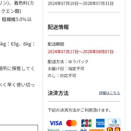
ウリン)、着色料(カ
2024年07月10日～2028年07月31日
、クエン酸)
、粗繊維5.0％以
配送情報
カムカ
銀のスプーン パウ
ペット線香 虹のか
鈴虫の経木 3枚入
ーン
チ 健康に育つ子ね
なた フルーティフ
ン型 S
こ用 まぐろ・かつ
ローラルの香り
おに
…
kg：65g、6kg：
配送期間
120円
590円
100円
2024年07月17日～2028年08月07日
)
(送料別・税込)
(送料別・税込)
(送料別・税込)
配送方法
ゆうパック
場所に保管してく
お届け日
指定不可
のし
対応不可
べく早く使い切っ
決済方法
詳細はこちら
下記の決済方法がご利用頂けます。