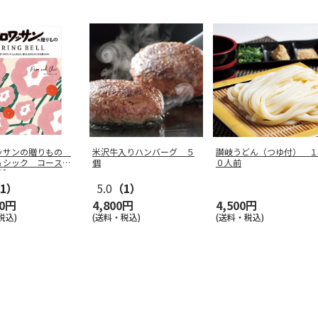
ッサンの贈りもの
米沢牛入りハンバーグ ５
讃岐うどん（つゆ付） １
＆シック コース
個
０人前
用】
1）
5.0
（1）
00円
4,800円
4,500円
税込)
(送料・税込)
(送料・税込)