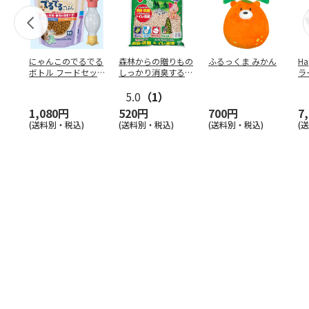
にゃんこのでるでる
森林からの贈りもの
ふるっくま みかん
Ha
ボトル フードセッ
しっかり消臭するひ
ラ
ト
のきの猫砂 7L
ー
5.0
（1）
1,080円
520円
700円
7
(送料別・税込)
(送料別・税込)
(送料別・税込)
(