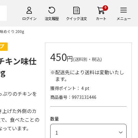
0
ログイン
注文履歴
クイック注文
カート
メニュー
めぐり 200g
450
円
みチキン味仕
(送料別・税込)
g
※配送先により送料は変動いたし
ます。
獲得ポイント： 4 pt
っぷりのチキンを
商品番号
9973131446
き上げた外側のカ
数量
粒で、食べたことの
なっています。