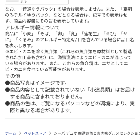
ます
なお、「普通ゆうパック」の場合は表示しません。また、「夏期
のみチルドゆうパック」などとなる場合は、記号での表示はせ
ず、商品内容欄にその旨を表示しています。
アレルギー情報について
商品に「小麦」「そば」「卵」「乳」「落花生」「えび」「か
に」「くるみ」のアレルギー特定8品目を含んでいる場合に品目名
を表示します。
※エビ・カニを除く魚介類（これらの魚介類を原材料として製造
された加工品も含む）は、漁獲漁法によりエビ・カニが混じって
いる場合があります。 また、これらの魚介類は、エサとしてエ
ビ・カニを食べている可能性があります。
その他
商品写真はイメージです。
商品内容として記載されていない「小道具類」はお届け
する商品に含まれておりません。
商品の色は、ご覧になるパソコンなどの環境により、実
際と異なる場合があります。
ホーム
ペットストア
シーバ デュオ 厳選お魚とお肉味グルメセレクション 