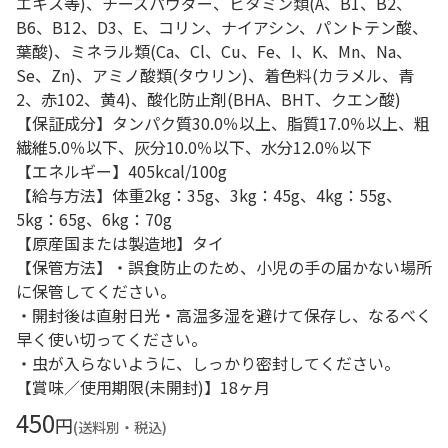
エキス等)、チーズパウダー、ビタミン類(A、B1、B2、
B6、B12、D3、E、コリン、ナイアシン、パントテン酸、
葉酸)、ミネラル類(Ca、Cl、Cu、Fe、I、K、Mn、Na、
Se、Zn)、アミノ酸類(タウリン)、着色料(カラメル、青
2、赤102、黄4)、酸化防止剤(BHA、BHT、クエン酸)
【保証成分】タンパク質30.0％以上、脂質17.0％以上、粗
繊維5.0％以下、灰分10.0％以下、水分12.0％以下
【エネルギー】405kcal/100g
【給与方法】体重2kg：35g、3kg：45g、4kg：55g、
5kg：65g、6kg：70g
【原産国または製造地】タイ
【保管方法】・誤食防止のため、小児の手の届かない場所
に保管してください。
・開封後は直射日光・高温多湿を避けて保存し、なるべく
早く使い切ってください。
・虫が入らないように、しっかり密封してください。
【賞味／使用期限(未開封)】18ヶ月
450
円
(送料別・税込)