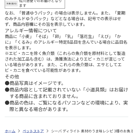
佐川急便でのお届けとなり
ます
なお、「普通ゆうパック」の場合は表示しません。また、「夏期
のみチルドゆうパック」などとなる場合は、記号での表示はせ
ず、商品内容欄にその旨を表示しています。
アレルギー情報について
商品に「小麦」「そば」「卵」「乳」「落花生」「えび」「か
に」「くるみ」のアレルギー特定8品目を含んでいる場合に品目名
を表示します。
※エビ・カニを除く魚介類（これらの魚介類を原材料として製造
された加工品も含む）は、漁獲漁法によりエビ・カニが混じって
いる場合があります。 また、これらの魚介類は、エサとしてエ
ビ・カニを食べている可能性があります。
その他
商品写真はイメージです。
商品内容として記載されていない「小道具類」はお届け
する商品に含まれておりません。
商品の色は、ご覧になるパソコンなどの環境により、実
際と異なる場合があります。
ホーム
ペットストア
シーバ ディライト 素材のうま味レシピ 3種のお魚ミック