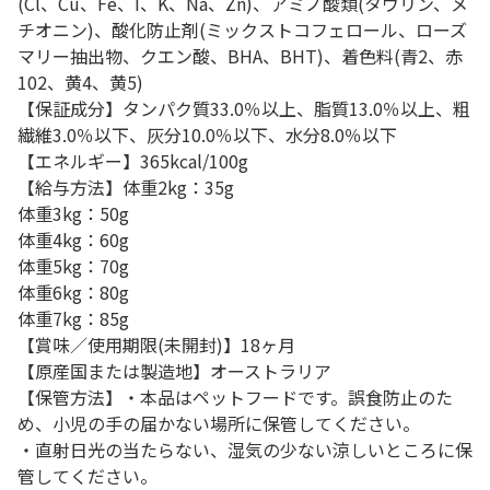
(Cl、Cu、Fe、I、K、Na、Zn)、アミノ酸類(タウリン、メ
チオニン)、酸化防止剤(ミックストコフェロール、ローズ
マリー抽出物、クエン酸、BHA、BHT)、着色料(青2、赤
102、黄4、黄5)
【保証成分】タンパク質33.0％以上、脂質13.0％以上、粗
繊維3.0％以下、灰分10.0％以下、水分8.0％以下
【エネルギー】365kcal/100g
【給与方法】体重2kg：35g
体重3kg：50g
体重4kg：60g
体重5kg：70g
体重6kg：80g
体重7kg：85g
【賞味／使用期限(未開封)】18ヶ月
【原産国または製造地】オーストラリア
【保管方法】・本品はペットフードです。誤食防止のた
め、小児の手の届かない場所に保管してください。
・直射日光の当たらない、湿気の少ない涼しいところに保
管してください。