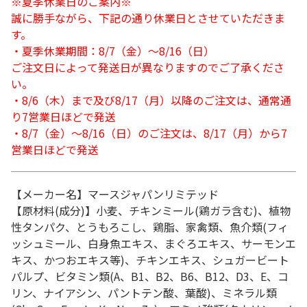
※夏季休業日のご案内※
誠に勝手ながら、下記の通り休業日とさせていただきま
す。
・夏季休業期間：8/7（金）～8/16（日）
ご注文日によって発送日が異なりますのでご了承くださ
い。
・8/6（木）まで及び8/17（月）以降のご注文は、通常通
り7営業日ほどで発送
・8/7（金）～8/16（日）のご注文は、8/17（月）から7
営業日ほどで発送
【メーカー名】マースジャパンリミテッド
【原材料(成分)】小麦、チキンミール(鶏ガラ含む)、植物
性タンパク、とうもろこし、鶏脂、家禽類、魚介類(フィ
ッシュミール、白身魚エキス、まぐろエキス、サーモンエ
キス、かつおエキス等)、チキンエキス、シュガービート
パルプ、ビタミン類(A、B1、B2、B6、B12、D3、E、コ
リン、ナイアシン、パントテン酸、葉酸)、ミネラル類