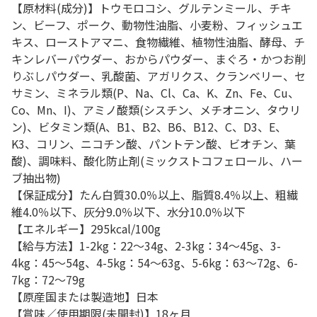
【原材料(成分)】トウモロコシ、グルテンミール、チキ
ン、ビーフ、ポーク、動物性油脂、小麦粉、フィッシュエ
キス、ローストアマニ、食物繊維、植物性油脂、酵母、チ
キンレバーパウダー、おからパウダー、まぐろ・かつお削
りぶしパウダー、乳酸菌、アガリクス、クランベリー、セ
サミン、ミネラル類(P、Na、Cl、Ca、K、Zn、Fe、Cu、
Co、Mn、I)、アミノ酸類(シスチン、メチオニン、タウリ
ン)、ビタミン類(A、B1、B2、B6、B12、C、D3、E、
K3、コリン、ニコチン酸、パントテン酸、ビオチン、葉
酸)、調味料、酸化防止剤(ミックストコフェロール、ハー
ブ抽出物)
【保証成分】たん白質30.0％以上、脂質8.4％以上、粗繊
維4.0％以下、灰分9.0％以下、水分10.0％以下
【エネルギー】295kcal/100g
【給与方法】1-2kg：22～34g、2-3kg：34～45g、3-
4kg：45～54g、4-5kg：54～63g、5-6kg：63～72g、6-
7kg：72～79g
【原産国または製造地】日本
【賞味／使用期限(未開封)】18ヶ月