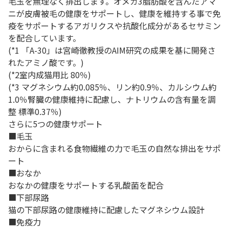
毛玉を無理なく排出します。オメガ3脂肪酸を含んだアマ
ニが皮膚被毛の健康をサポートし、健康を維持する事で免
疫をサポートするアガリクスや抗酸化成分があるセサミン
を配合しています。
(*1 「A-30」は宮崎徹教授のAIM研究の成果を基に開発さ
れたアミノ酸です。)
(*2室内成猫用比 80％)
(*3 マグネシウム約0.085％、リン約0.9％、カルシウム約
1.0％腎臓の健康維持に配慮し、ナトリウムの含有量を調
整 標準0.37％)
さらに5つの健康サポート
■毛玉
おからに含まれる食物繊維の力で毛玉の自然な排出をサポ
ート
■おなか
おなかの健康をサポートする乳酸菌を配合
■下部尿路
猫の下部尿路の健康維持に配慮したマグネシウム設計
■免疫力