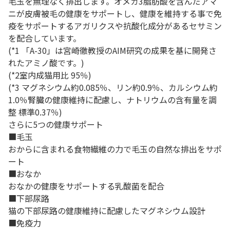
毛玉を無理なく排出します。オメガ3脂肪酸を含んだアマ
ニが皮膚被毛の健康をサポートし、健康を維持する事で免
疫をサポートするアガリクスや抗酸化成分があるセサミン
を配合しています。
(*1 「A-30」は宮崎徹教授のAIM研究の成果を基に開発さ
れたアミノ酸です。)
(*2室内成猫用比 95％)
(*3 マグネシウム約0.085％、リン約0.9％、カルシウム約
1.0％腎臓の健康維持に配慮し、ナトリウムの含有量を調
整 標準0.37％)
さらに5つの健康サポート
■毛玉
おからに含まれる食物繊維の力で毛玉の自然な排出をサポ
ート
■おなか
おなかの健康をサポートする乳酸菌を配合
■下部尿路
猫の下部尿路の健康維持に配慮したマグネシウム設計
■免疫力