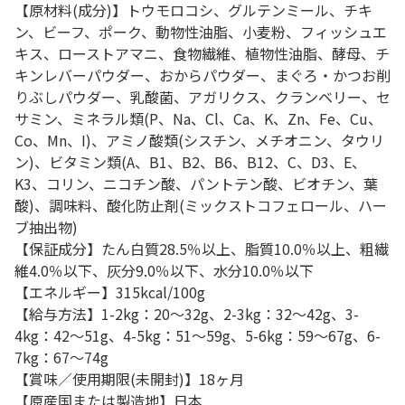
【原材料(成分)】トウモロコシ、グルテンミール、チキ
ン、ビーフ、ポーク、動物性油脂、小麦粉、フィッシュエ
キス、ローストアマニ、食物繊維、植物性油脂、酵母、チ
キンレバーパウダー、おからパウダー、まぐろ・かつお削
りぶしパウダー、乳酸菌、アガリクス、クランベリー、セ
サミン、ミネラル類(P、Na、Cl、Ca、K、Zn、Fe、Cu、
Co、Mn、I)、アミノ酸類(シスチン、メチオニン、タウリ
ン)、ビタミン類(A、B1、B2、B6、B12、C、D3、E、
K3、コリン、ニコチン酸、パントテン酸、ビオチン、葉
酸)、調味料、酸化防止剤(ミックストコフェロール、ハー
ブ抽出物)
【保証成分】たん白質28.5％以上、脂質10.0％以上、粗繊
維4.0％以下、灰分9.0％以下、水分10.0％以下
【エネルギー】315kcal/100g
【給与方法】1-2kg：20～32g、2-3kg：32～42g、3-
4kg：42～51g、4-5kg：51～59g、5-6kg：59～67g、6-
7kg：67～74g
【賞味／使用期限(未開封)】18ヶ月
【原産国または製造地】日本