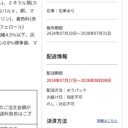
)、ミネラル類(カ
コバルト、銅、マ
在庫：在庫あり
リン)、着色料(赤
カムカ
銀のスプーン パウ
ペット線香 虹のか
鈴虫の経木 3枚入
フェロール)
販売期間
ーン
チ 健康に育つ子ね
なた フルーティフ
2024年07月10日～2028年07月31日
維4.5％以下、灰
ン型 S
こ用 まぐろ・かつ
ローラルの香り
おに
…
0.8％標準値、マ
120円
590円
100円
)
(送料別・税込)
(送料別・税込)
(送料別・税込)
配送情報
配送期間
2024年07月17日～2028年08月08日
配送方法
ゆうパック
お届け日
指定不可
のし
対応不可
のご注文金額が
の送料負担はござ
決済方法
詳細はこちら