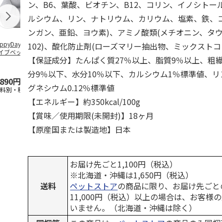
ン、B6、葉酸、ビオチン、B12、コリン、イノシトール
ルシウム、リン、ナトリウム、カリウム、塩素、鉄、
ンガン、亜鉛、ヨウ素)、アミノ酸類(メチオニン、タウ
ppyDays 2wayド
獣医師開発 ニオイ
デオトイレ 飛び散
無添加良品 
102)、酸化防止剤(ローズマリー抽出物、ミックストコ
イブベッド グレ
をとる砂専用 猫ト
らない消臭・抗菌サ
ムデンタルコ
【保証成分】たんぱく質27％以上、脂質9％以上、粗繊
イレ ナチュラルグ
ンド 4L
ぐるぐるボー
レー
…
分9％以下、水分10％以下、カルシウム1％標準値、リン
,890円
1,550円
1,320円
470円
グネシウム0.12％標準値
送料別・税込)
(送料別・税込)
(送料別・税込)
(送料別・税込
【エネルギー】約350kcal/100g
【賞味／使用期限(未開封)】18ヶ月
【原産国または製造地】日本
お届け先ごと1,100円（税込）
※北海道・沖縄は1,650円（税込）
送料
ペットストア
の商品に限り、お届け先ごと
11,000円（税込）以上の場合は、お客様
いません。（北海道・沖縄は除く）