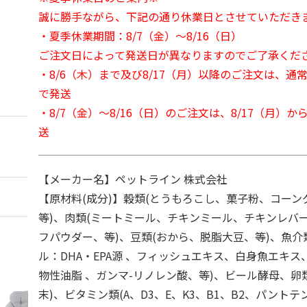
誠に勝手ながら、下記の通り休業日とさせていただき
・夏季休業期間：8/7（金）～8/16（日）
ご注文日によって発送日が異なりますのでご了承くだ
・8/6（木）まで及び8/17（月）以降のご注文は、通
で発送
・8/7（金）～8/16（日）のご注文は、8/17（月）
送
【メーカー名】ペットライン 株式会社
【原材料(成分)】穀類(とうもろこし、菓子粉、コー
等)、肉類(ミートミール、チキンミール、チキンレバ
フパウダー、等)、豆類(おから、脱脂大豆、等)、魚介
ル：DHA・EPA源 、フィッシュエキス、白身魚エキス
物性油脂 、ガンマ-リノレン酸、等)、ビール酵母、卵
末)、ビタミン類(A、D3、E、K3、B1、B2、パント