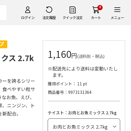
0
ログイン
注文履歴
クイック注文
カート
メニュー
1,160
円
ス 2.7k
(送料別・税込)
※配送先により送料は変動いたし
ます。
ラーを誇るシリー
獲得ポイント： 11 pt
。食べやすい粒サ
商品番号
9973131364
きなお魚、えび、
草、ニンジン、ト
テイスト：お肉とお魚ミックス 2.7kg
を新配合。