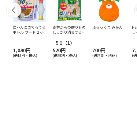
にゃんこのでるでる
森林からの贈りもの
ふるっくま みかん
Ha
ボトル フードセッ
しっかり消臭するひ
ラ
ト
のきの猫砂 7L
ー
5.0
（1）
1,080円
520円
700円
7
(送料別・税込)
(送料別・税込)
(送料別・税込)
(