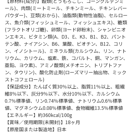
【原材料(成分)】穀類(とうもろこし、コーングルテンミ
ール)、肉類(ミートミール、チキンミール、チキンレバー
パウダー)、豆類(おから)、油脂類(動物性油脂)、セルロー
ス、魚介類(フィッシュミール、フィッシュエキス)、糖類
(フラクトオリゴ糖)、卵類(ヨード卵粉末)、シャンピニオ
ンエキス、ビタミン類(A、D3、E、K3、B1、B2、パント
テン酸、ナイアシン、B6、葉酸、ビオチン、B12、コリ
ン、イノシトール)、ミネラル類(カルシウム、リン、ナト
リウム、カリウム、塩素、鉄、コバルト、銅、マンガン、
亜鉛、ヨウ素)、アミノ酸類(メチオニン、トリプトファ
ン、タウリン)、酸化防止剤(ローズマリー抽出物、ミック
ストコフェロール)
【保証成分】たんぱく質30％以上、脂質11％以上、粗繊
維8％以下、灰分9％以下、水分10％以下、カルシウム
0.7％標準値、リン0.74％標準値、ナトリウム0.6％標準
値、マグネシウム0.08％標準値、食物繊維13.5％標準値
【エネルギー】約360kcal/100g
【賞味／使用期限(未開封)】18ヶ月
【原産国または製造地】日本