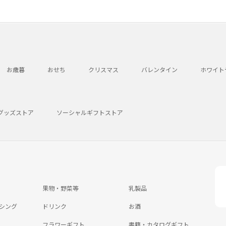
お歳暮
おせち
クリスマス
バレンタイン
ホワイト
グッズストア
ソーシャルギフトストア
果物・野菜等
乳製品
シング
ドリンク
お酒
フラワーギフト
書籍・カタログギフト