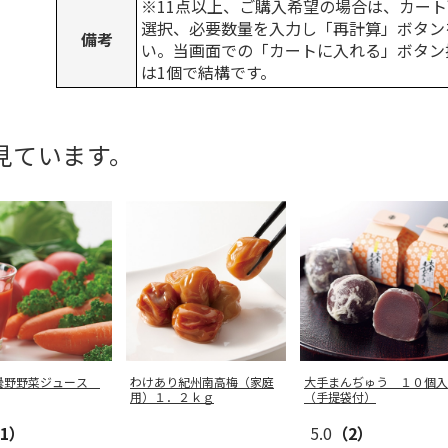
※11点以上、ご購入希望の場合は、カート
選択、必要数量を入力し「再計算」ボタン
備考
い。当画面での「カートに入れる」ボタン
は1個で結構です。
見ています。
曇野野菜ジュース
わけあり紀州南高梅（家庭
大手まんぢゅう １０個入
用）１．２ｋｇ
（手提袋付）
1）
5.0
（2）