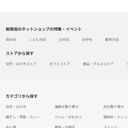
郵便局のネットショップの特集・イベント
母の日
こどもの日
父の日
お中元
敬老の日
ストアから探す
切手・はがきストア
ギフトストア
食品・グルメストア
カテゴリから探す
切手・はがき
海鮮お取り寄せ
肉お取り寄せ
梅干し・惣菜・カレー
ジャム・はちみつ
調味料・ドレッ
めん類
雑貨・日用品
スイーツ