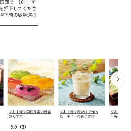
画面で「10+」を
を押下してくださ
押下時の数量選択
＜お中元＞国産果実の新食
＜お中元＞糀だけで作っ
＜お中元＞
感くずバー
た ギノーのあまざけ
千谷へぎそ
5.0
（3）