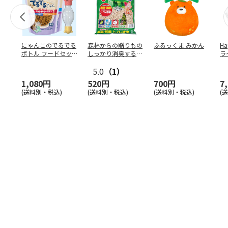
にゃんこのでるでる
森林からの贈りもの
ふるっくま みかん
Ha
ボトル フードセッ
しっかり消臭するひ
ラ
ト
のきの猫砂 7L
ー
5.0
（1）
1,080円
520円
700円
7
(送料別・税込)
(送料別・税込)
(送料別・税込)
(