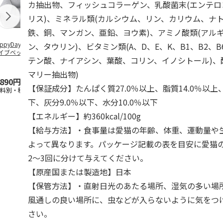
カ抽出物、フィッシュコラーゲン、乳酸菌末(エンテ
リス)、ミネラル類(カルシウム、リン、カリウム、ナ
鉄、銅、マンガン、亜鉛、ヨウ素)、アミノ酸類(アル
ppyDays 2wayド
獣医師開発 ニオイ
デオトイレ 飛び散
無添加良品 
ン、タウリン)、ビタミン類(A、D、E、K、B1、B2、B
イブベッド グレ
をとる砂専用 猫ト
らない消臭・抗菌サ
ムデンタルコ
テン酸、ナイアシン、葉酸、コリン、イノシトール)、
イレ ナチュラルグ
ンド 4L
ぐるぐるボー
レー
…
マリー抽出物)
,890円
1,550円
1,320円
470円
【保証成分】たんぱく質27.0％以上、脂質14.0％以上
送料別・税込)
(送料別・税込)
(送料別・税込)
(送料別・税込
下、灰分9.0％以下、水分10.0％以下
【エネルギー】約360kcal/100g
【給与方法】・食事量は愛猫の年齢、体重、運動量や
よって異なります。パッケージ記載の表を目安に愛猫
2～3回に分けて与えてください。
【原産国または製造地】日本
【保管方法】・直射日光のあたる場所、湿気の多い場
風通しの良い場所に、虫などが入らないように気をつ
さい。