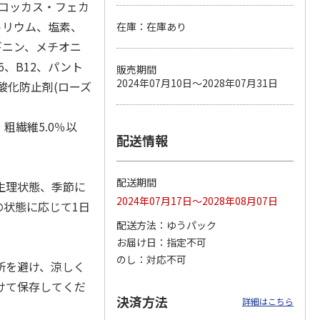
ロコッカス・フェカ
トリウム、塩素、
在庫：在庫あり
ギニン、メチオニ
カムカ
銀のスプーン パウ
ペット線香 虹のか
鈴虫の経木 3枚入
6、B12、パント
販売期間
ーン
チ 健康に育つ子ね
なた フルーティフ
2024年07月10日～2028年07月31日
酸化防止剤(ローズ
ン型 S
こ用 まぐろ・かつ
ローラルの香り
おに
…
120円
590円
100円
、粗繊維5.0％以
)
(送料別・税込)
(送料別・税込)
(送料別・税込)
配送情報
配送期間
生理状態、季節に
2024年07月17日～2028年08月07日
の状態に応じて1日
配送方法
ゆうパック
お届け日
指定不可
のし
対応不可
所を避け、涼しく
けて保存してくだ
決済方法
詳細はこちら