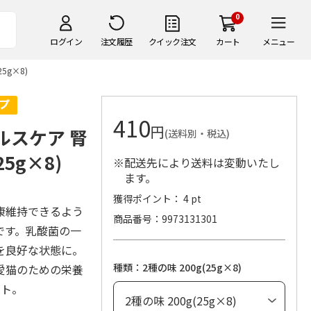
0
ログイン
注文履歴
クイック注文
カート
メニュー
5g×8)
410
円
ルスケア 腎
(送料別・税込)
5g×8)
※配送先により送料は変動いたし
ます。
獲得ポイント： 4 pt
康維持できるよう
商品番号
9973131301
です。乳酸菌の一
を良好な状態に。
種類：2種の味 200g(25g×8)
愛猫のための栄養
ート。