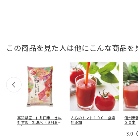
この商品を見た人は他にこんな商品を
高知県産 仁井田米 きぬ
ふらのトマト１００ 食塩
信州安
むすめ 無洗米（９月お届
無添加
３０本
け）
3.0
（