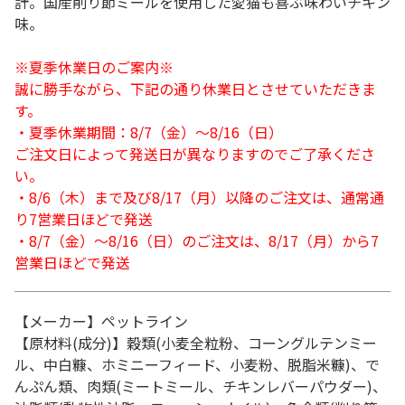
計。国産削り節ミールを使用した愛猫も喜ぶ味わいチキン
味。
※夏季休業日のご案内※
誠に勝手ながら、下記の通り休業日とさせていただきま
す。
・夏季休業期間：8/7（金）～8/16（日）
ご注文日によって発送日が異なりますのでご了承くださ
い。
・8/6（木）まで及び8/17（月）以降のご注文は、通常通
り7営業日ほどで発送
・8/7（金）～8/16（日）のご注文は、8/17（月）から7
営業日ほどで発送
【メーカー】ペットライン
【原材料(成分)】穀類(小麦全粒粉、コーングルテンミー
ル、中白糠、ホミニーフィード、小麦粉、脱脂米糠)、で
んぷん類、肉類(ミートミール、チキンレバーパウダー)、