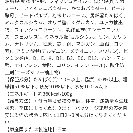
油脂類(動物性油脂、フィッシュオイル)、魚介類(削り節
ミール、フィッシュパウダー、かつおパウダー)、ビール
酵母、ビートパルプ、粉末セルロース、馬鈴薯たんぱく、
ミルクカルシウム、オリゴ糖、β-グルカン、ユッカ抽出
物、フィッシュコラーゲン、乳酸菌末(エンテロコッカ
ス・フェカリス)、ミネラル類(カルシウム、リン、カリウ
ム、ナトリウム、塩素、鉄、銅、マンガン、亜鉛、ヨウ
素)、アミノ酸類(アルギニン、メチオニン、タウリン)、ビ
タミン類(A、D、E、K、B1、B2、B6、B12、パントテン
酸、ナイアシン、葉酸、コリン、イノシトール)、酸化防
止剤(ローズマリー抽出物)
【保証成分】たんぱく質27.0％以上、脂質14.0％以上、粗
繊維5.0％以下、灰分9.0％以下、水分10.0％以下
【エネルギー】約360kcal/100g
【給与方法】・食事量は愛猫の年齢、体重、運動量や生理
状態、季節によって異なります。パッケージ記載の表を目
安に愛猫の状態に応じて1日2～3回に分けて与えてくださ
い。
【原産国または製造地】日本