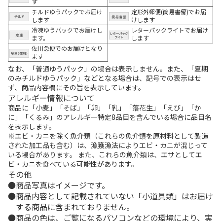
す
チルドゆうパックでお届け
定形外郵便(簡易書留)でお届
します
けします
冷凍ゆうパックでお届けし
レターパックライトでお届け
ます。
します
佐川急便でのお届けとなり
ます
なお、「普通ゆうパック」の場合は表示しません。また、「夏期
のみチルドゆうパック」などとなる場合は、記号での表示はせ
ず、商品内容欄にその旨を表示しています。
アレルギー情報について
商品に「小麦」「そば」「卵」「乳」「落花生」「えび」「か
に」「くるみ」のアレルギー特定8品目を含んでいる場合に品目名
を表示します。
※エビ・カニを除く魚介類（これらの魚介類を原材料として製造
された加工品も含む）は、漁獲漁法によりエビ・カニが混じって
いる場合があります。 また、これらの魚介類は、エサとしてエ
ビ・カニを食べている可能性があります。
その他
商品写真はイメージです。
商品内容として記載されていない「小道具類」はお届け
する商品に含まれておりません。
商品の色は、ご覧になるパソコンなどの環境により、実