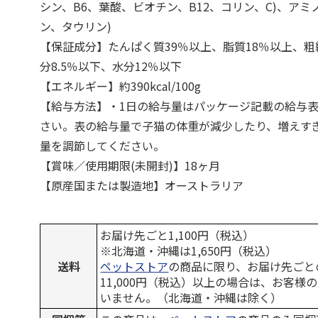
シン、B6、葉酸、ビオチン、B12、コリン、C)、アミ
ン、タウリン)
【保証成分】たんぱく質39％以上、脂質18％以上、粗
分8.5％以下、水分12％以下
【エネルギー】約390kcal/100g
【給与方法】・1日の給与量はパッケージ記載の給与
さい。表の給与量で子猫の体重が減少したり、増えす
量を調節してください。
【賞味／使用期限(未開封)】18ヶ月
【原産国または製造地】オーストラリア
お届け先ごと1,100円（税込）
※北海道・沖縄は1,650円（税込）
送料
ペットストア
の商品に限り、お届け先ごと
11,000円（税込）以上の場合は、お客様
いません。（北海道・沖縄は除く）