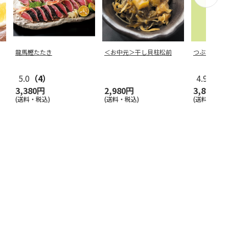
龍馬鰹たたき
＜お中元＞干し貝柱松前
つぶらなカ
5.0
（4）
4.9
（45
3,380円
2,980円
3,880円
(送料・税込)
(送料・税込)
(送料・税込)