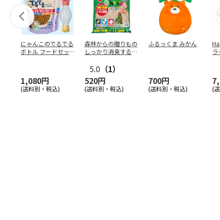
にゃんこのでるでる
森林からの贈りもの
ふるっくま みかん
Ha
ボトル フードセッ
しっかり消臭するひ
ラ
ト
のきの猫砂 7L
ー
5.0
（1）
1,080円
520円
700円
7
(送料別・税込)
(送料別・税込)
(送料別・税込)
(