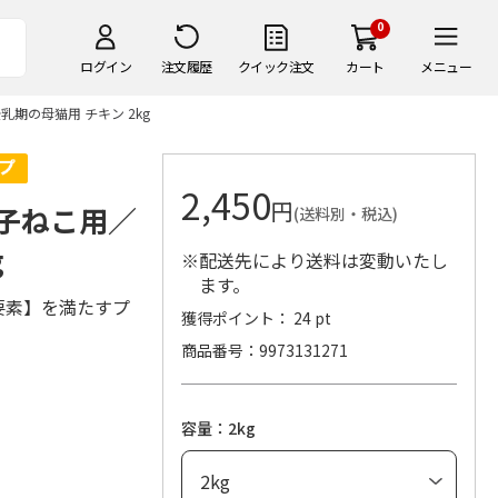
0
ログイン
注文履歴
クイック注文
カート
メニュー
期の母猫用 チキン 2kg
2,450
円
の子ねこ用／
(送料別・税込)
g
※配送先により送料は変動いたし
ます。
要素】を満たすプ
獲得ポイント： 24 pt
商品番号
9973131271
容量：2kg