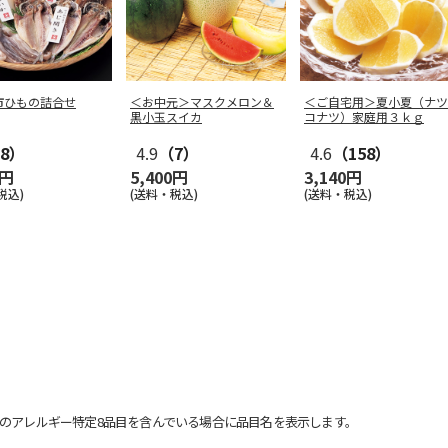
市ひもの詰合せ
＜お中元＞マスクメロン＆
＜ご自宅用＞夏小夏（ナツ
黒小玉スイカ
コナツ）家庭用３ｋｇ
8）
4.9
（7）
4.6
（158）
0円
5,400円
3,140円
税込)
(送料・税込)
(送料・税込)
のアレルギー特定8品目を含んでいる場合に品目名を表示します。