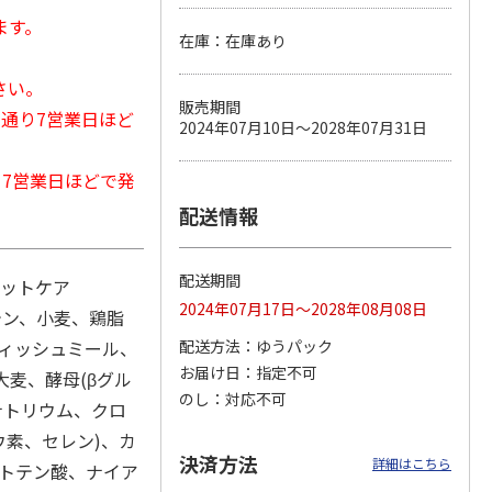
ます。
在庫：在庫あり
さい。
カムカ
銀のスプーン パウ
ペット線香 虹のか
鈴虫の経木 3枚入
販売期間
常通り7営業日ほど
ーン
チ 健康に育つ子ね
なた フルーティフ
2024年07月10日～2028年07月31日
ン型 S
こ用 まぐろ・かつ
ローラルの香り
おに
…
から7営業日ほどで発
120円
590円
100円
)
(送料別・税込)
(送料別・税込)
(送料別・税込)
配送情報
配送期間
ペットケア
2024年07月17日～2028年08月08日
テン、小麦、鶏脂
フィッシュミール、
配送方法
ゆうパック
お届け日
指定不可
大麦、酵母(βグル
のし
対応不可
ナトリウム、クロ
素、セレン)、カ
決済方法
詳細はこちら
ントテン酸、ナイア