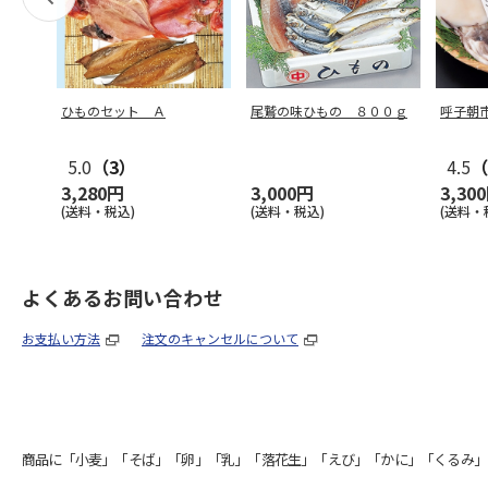
ひものセット Ａ
尾鷲の味ひもの ８００ｇ
呼子朝
5.0
（3）
4.5
（
3,280円
3,000円
3,30
(送料・税込)
(送料・税込)
(送料・
よくあるお問い合わせ
お支払い方法
注文のキャンセルについて
商品に「小麦」「そば」「卵」「乳」「落花生」「えび」「かに」「くるみ」