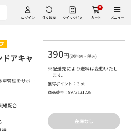
0
ログイン
注文履歴
クイック注文
カート
メニュー
390
円
ンドアキャ
(送料別・税込)
※配送先により送料は変動いたし
ます。
体重管理をサポー
獲得ポイント： 3 pt
商品番号
9973131228
繊維配合
る
維持