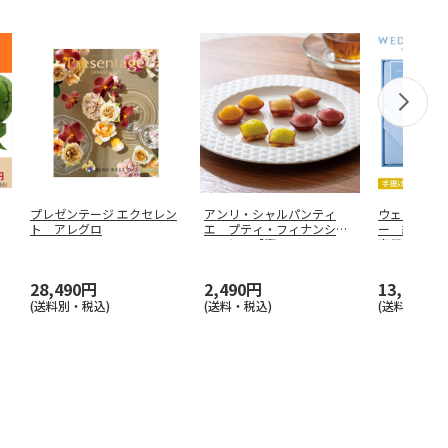
プレゼンテージ エクセレン
アンリ・シャルパンティ
ウェッジウ
ト アレグロ
エ プティ・フィナンシェ
ー 綿毛布
１６個入【慶
…
事用】
28,490円
2,490円
13,530円
(送料別・税込)
(送料・税込)
(送料・税込)