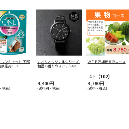
ナワンキャット 下部
カオルオリジナルシリーズ-
ＷＥＢ定期便果物コース
維持 F.L.U.T.
…
和墨の香りウォッチ(KAORU
0
…
4.5
（102）
4,400円
3,780円
・税込)
(送料別・税込)
(送料・税込)