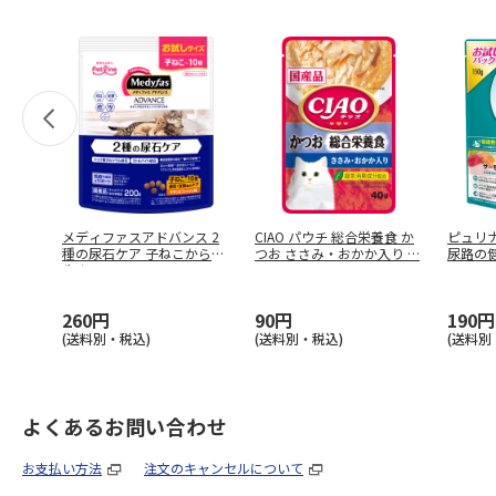
メディファスアドバンス 2
CIAO パウチ 総合栄養食 か
ピュリ
種の尿石ケア 子ねこから10
つお ささみ・おかか入り
…
尿路の健康
歳ま
…
260円
90円
190円
(送料別・税込)
(送料別・税込)
(送料別
よくあるお問い合わせ
お支払い方法
注文のキャンセルについて