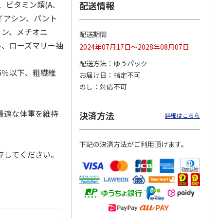
、ビタミン類(A、
配送情報
ナイアシン、パント
リン、メチオニ
配送期間
 パウ
無添加良品 カムカ
ペット線香 虹のか
CIAO 香り立つクラ
ル、ローズマリー抽
2024年07月17日～2028年08月07日
つ子ね
ムデンタルコーン
なた フルーティフ
ンキー ちゅ～る和
・かつ
ぐるぐるボーン型 S
ローラルの香り
えBOX とりささ
…
配送方法
ゆうパック
…
.5％以下、粗繊維
お届け日
指定不可
470円
590円
380円
のし
対応不可
)
(送料別・税込)
(送料別・税込)
(送料別・税込)
最適な体重を維持
決済方法
詳細はこちら
下記の決済方法がご利用頂けます。
存してください。