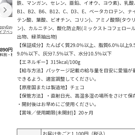
鉄、マンガン、セレン、亜鉛、イオウ、ヨウ素)、乳酸
B1、B2、B6、B12、C、D3、E、ベータカロテン、
テン酸、葉酸、ビオチン、コリン)、アミノ酸類(タウ
ppyDays 2wayド
獣医師開発 ニオイ
デオトイレ 飛び散
銀のスプーン
ン)、カルニチン、酸化防止剤(ミックストコフェロー
イブベッド グレ
をとる砂専用 猫ト
らない消臭・抗菌サ
チ 健康に育
出物、緑茶抽出物)
イレ ナチュラルグ
ンド 4L
こ用 まぐろ
レー
おに
…
【保証成分】たんぱく質29.0％以上、脂質6.0％以上9
,890円
1,550円
1,320円
120円
9.0％以下、灰分7.5％以下、水分10.5％以下
送料別・税込)
(送料別・税込)
(送料別・税込)
(送料別・税込
【エネルギー】315kcal/100g
【給与方法】パッケージ記載の給与量を目安に愛猫が
できるよう、適宣調整してください。
【原産国または製造地】チェコ
【保管方法】・直射日光、高温多湿の場所をさけて保
・開封後はお早めにご使用ください。
【賞味／使用期限(未開封)】20ヶ月
お届け先ごと1,100円（税込）