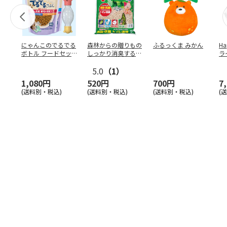
にゃんこのでるでる
森林からの贈りもの
ふるっくま みかん
Ha
ボトル フードセッ
しっかり消臭するひ
ラ
ト
のきの猫砂 7L
ー
5.0
（1）
1,080円
520円
700円
7
(送料別・税込)
(送料別・税込)
(送料別・税込)
(