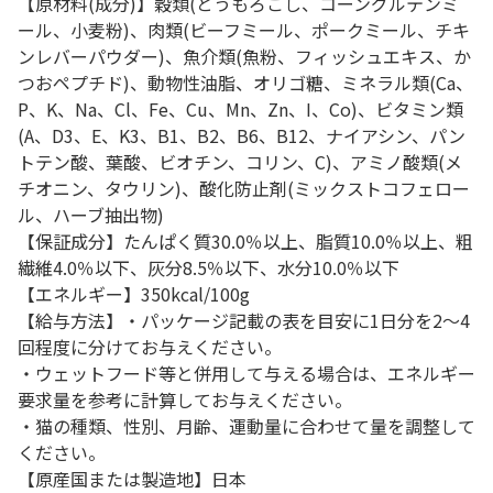
【原材料(成分)】穀類(とうもろこし、コーングルテンミ
ール、小麦粉)、肉類(ビーフミール、ポークミール、チキ
ンレバーパウダー)、魚介類(魚粉、フィッシュエキス、か
つおペプチド)、動物性油脂、オリゴ糖、ミネラル類(Ca、
P、K、Na、Cl、Fe、Cu、Mn、Zn、I、Co)、ビタミン類
(A、D3、E、K3、B1、B2、B6、B12、ナイアシン、パン
トテン酸、葉酸、ビオチン、コリン、C)、アミノ酸類(メ
チオニン、タウリン)、酸化防止剤(ミックストコフェロー
ル、ハーブ抽出物)
【保証成分】たんぱく質30.0％以上、脂質10.0％以上、粗
繊維4.0％以下、灰分8.5％以下、水分10.0％以下
【エネルギー】350kcal/100g
【給与方法】・パッケージ記載の表を目安に1日分を2～4
回程度に分けてお与えください。
・ウェットフード等と併用して与える場合は、エネルギー
要求量を参考に計算してお与えください。
・猫の種類、性別、月齢、運動量に合わせて量を調整して
ください。
【原産国または製造地】日本