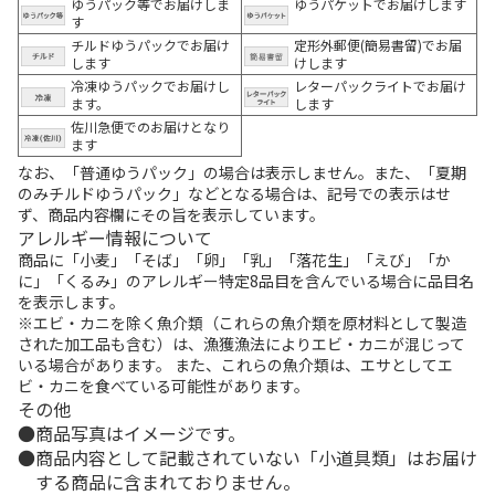
ゆうパック等でお届けしま
ゆうパケットでお届けします
す
チルドゆうパックでお届け
定形外郵便(簡易書留)でお届
します
けします
冷凍ゆうパックでお届けし
レターパックライトでお届け
ます。
します
佐川急便でのお届けとなり
ます
なお、「普通ゆうパック」の場合は表示しません。また、「夏期
のみチルドゆうパック」などとなる場合は、記号での表示はせ
ず、商品内容欄にその旨を表示しています。
アレルギー情報について
商品に「小麦」「そば」「卵」「乳」「落花生」「えび」「か
に」「くるみ」のアレルギー特定8品目を含んでいる場合に品目名
を表示します。
※エビ・カニを除く魚介類（これらの魚介類を原材料として製造
された加工品も含む）は、漁獲漁法によりエビ・カニが混じって
いる場合があります。 また、これらの魚介類は、エサとしてエ
ビ・カニを食べている可能性があります。
その他
商品写真はイメージです。
商品内容として記載されていない「小道具類」はお届け
する商品に含まれておりません。