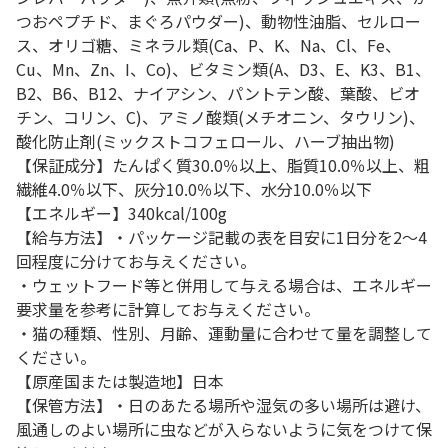
つおペプチド、まぐろパウダー)、動物性油脂、セルロー
ス、オリゴ糖、ミネラル類(Ca、P、K、Na、Cl、Fe、
Cu、Mn、Zn、I、Co)、ビタミン類(A、D3、E、K3、B1、
B2、B6、B12、ナイアシン、パントテン酸、葉酸、ビオ
チン、コリン、C)、アミノ酸類(メチオニン、タウリン)、
酸化防止剤(ミックストコフェロール、ハーブ抽出物)
【保証成分】たんぱく質30.0％以上、脂質10.0％以上、粗
繊維4.0％以下、灰分10.0％以下、水分10.0％以下
【エネルギー】340kcal/100g
【給与方法】・パッケージ記載の表を目安に1日分を2～4
回程度に分けてお与えください。
・ウェットフード等と併用して与える場合は、エネルギー
要求量を参考に計算してお与えください。
・猫の種類、性別、月齢、運動量に合わせて量を調整して
ください。
【原産国または製造地】日本
【保管方法】・日のあたる場所や湿気の多い場所は避け、
風通しのよい場所に虫などが入らないように気をつけて保