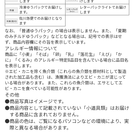
します
けします
冷凍ゆうパックでお届けし
レターパックライトでお届け
ます。
します
佐川急便でのお届けとなり
ます
なお、「普通ゆうパック」の場合は表示しません。また、「夏期
のみチルドゆうパック」などとなる場合は、記号での表示はせ
ず、商品内容欄にその旨を表示しています。
アレルギー情報について
商品に「小麦」「そば」「卵」「乳」「落花生」「えび」「か
に」「くるみ」のアレルギー特定8品目を含んでいる場合に品目名
を表示します。
※エビ・カニを除く魚介類（これらの魚介類を原材料として製造
された加工品も含む）は、漁獲漁法によりエビ・カニが混じって
いる場合があります。 また、これらの魚介類は、エサとしてエ
ビ・カニを食べている可能性があります。
その他
商品写真はイメージです。
商品内容として記載されていない「小道具類」はお届け
する商品に含まれておりません。
商品の色は、ご覧になるパソコンなどの環境により、実
際と異なる場合があります。